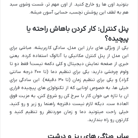
بتونید اون ها رو خارج کنید. از اون مهم تر، شست وشوی سبد
هم به لطف این پوشش نچسب، حسابی آسون میشه.
پنل کنترل: کار کردن باهاش راحته یا
پیچیده؟
یکی از ویژگی های بارز این مدل، سادگی کاربریشه. مباشی برای
این مدل از پنل کنترل مکانیکی یا آنالوگ استفاده کرده. یعنی
خبری از صفحه نمایش دیجیتال و کلی دکمه نیست! فقط دو تا
ولوم چرخشی دارید: یکی برای تنظیم دما (تا ۲۰۰ درجه سانتی
گراد) و یکی برای تنظیم زمان (تا ۳۰ دقیقه). این سادگی برای
خیلی ها، به خصوص اونایی که از تکنولوژی های پیچیده فراری
ان یا تازه می خوان کار با سرخ کن رو شروع کنن، یه مزیت فوق
العاده ست. دیگه لازم نیست دفترچه راهنما رو زیر و رو کنید،
خیلی راحت میتونید دما و زمان موردنظر رو تنظیم کنید و
کارتون رو راه بندازید.
سایر ویژگی های ریز و درشت