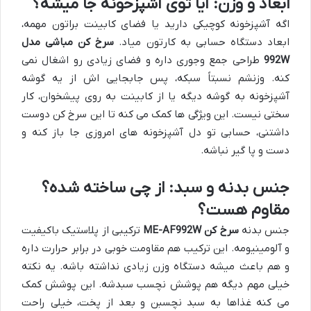
ابعاد و وزن: آیا توی آشپزخونه جا میشه؟
اگه آشپزخونه کوچیکی دارید یا فضای کابینت براتون مهمه،
ابعاد دستگاه حسابی به کارتون میاد.
سرخ کن مباشی مدل
992W
طراحی جمع وجوری داره و فضای زیادی رو اشغال نمی
کنه. وزنشم نسبتاً سبکه، پس جابجایی اش از یه گوشه
آشپزخونه به گوشه دیگه یا از کابینت به روی پیشخوان، کار
سختی نیست. این ویژگی ها کمک می کنه تا این سرخ کن دوست
داشتنی، حسابی تو دل آشپزخونه های امروزی جا باز کنه و
دست و پا گیر نباشه.
جنس بدنه و سبد: از چی ساخته شده؟
مقاوم هست؟
جنس بدنه
سرخ کن ME-AF992W
ترکیبی از پلاستیک باکیفیت
و آلومینیومه. این ترکیب هم مقاومت خوبی در برابر حرارت داره
و هم باعث میشه دستگاه وزن زیادی نداشته باشه. یه نکته
خیلی مهم دیگه هم پوشش نچسب سبدشه. این پوشش کمک
می کنه غذاها به سبد نچسبن و بعد از پخت، خیلی راحت