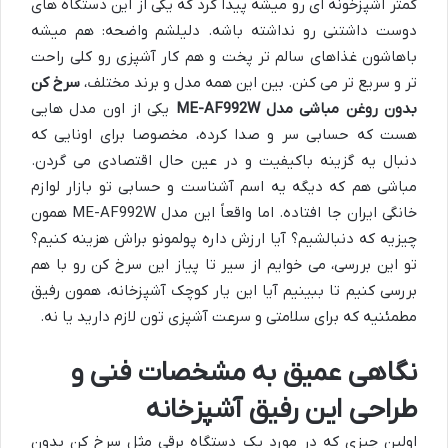
کمتر آشپزخونه ای رو میشه پیدا کرد که یکی از این دستگاه های
دوست داشتنی رو نداشته باشه. دلیلشم واضحه: هم میشه
باهاشون غذاهای سالم تر پخت و هم کار آشپزی رو کلی راحت
تر و سریع تر می کنن. بین این همه مدل و برند مختلف،
سرخ کن
بدون روغن مباشی مدل ME-AF992W
یکی از اون مدل هایی
هست که حسابی سر و صدا کرده، مخصوصا برای اونایی که
دنبال یه گزینه باکیفیت و در عین حال اقتصادی می گردن.
مباشی هم که دیگه یه اسم آشناست و حسابی تو بازار لوازم
خانگی ایران جا افتاده. اما واقعاً این مدل ME-AF992W همون
چیزیه که دنبالشیم؟ آیا ارزش داره پولمونو براش هزینه کنیم؟
تو این بررسی، می خوایم از سیر تا پیاز این سرخ کن رو با هم
بررسی کنیم تا ببینیم آیا این یار کوچک آشپزخانه، همون رفیق
مطمئنیه که برای سلامتی و سرعت آشپزی تون لازم دارید یا نه.
نگاهی عمیق به مشخصات فنی و
طراحی این رفیق آشپزخانه
اولین چیزی که در مورد یک دستگاه برقی مثل سرخ کن بدون