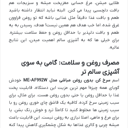
طلایی میشن، مرغ حسابی مغزپخت میشه و سبزیجات هم
بافت دلچسبی پیدا می کنن. البته نباید انتظار داشته باشید
طعم و بافت غذا دقیقاً مثل غذایی باشه که تو روغن فراوون
غرق شده، اما خب هدف هم همین نیست! هدف، رسیدن به یه
طعم و بافت دلپذیر با حداقل روغن و حفظ سلامت بیشتره.
برای خیلی ها که به آشپزی سالم اهمیت میدن، این نتایج
عالیه.
مصرف روغن و سلامت: گامی به سوی
آشپزی سالم تر
اسم
سرخ کن بدون روغن مباشی مدل ME-AF992W
خودش
گویای همه چیزه! مهم ترین مزیت این دستگاه، قابلیت پخت
غذا با حداقل روغن یا حتی بدون روغن هست. برای مثال، برای
سیب زمینی سرخ کرده، کافیه یک قاشق چای خوری روغن رو با
سیب زمینی ها مخلوط کنید تا کاملاً ترد و خوش رنگ بشن. یا
برای مرغ و ماهی، اصلا نیازی به روغن نیست. این قابلیت باعث
میشه چربی و کالری غذاها به شکل چشمگیری کاهش پیدا کنه