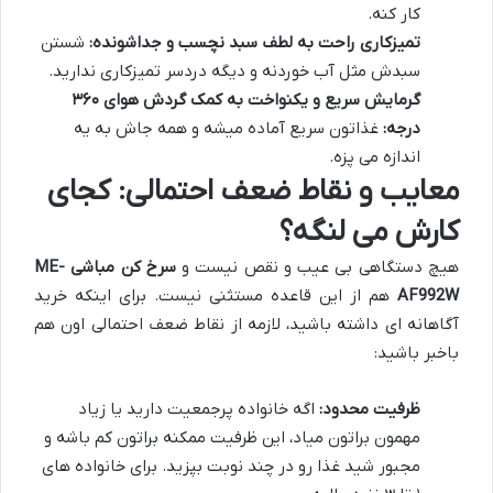
کار کنه.
تمیزکاری راحت به لطف سبد نچسب و جداشونده:
شستن
سبدش مثل آب خوردنه و دیگه دردسر تمیزکاری ندارید.
گرمایش سریع و یکنواخت به کمک گردش هوای ۳۶۰
درجه:
غذاتون سریع آماده میشه و همه جاش به یه
اندازه می پزه.
معایب و نقاط ضعف احتمالی: کجای
کارش می لنگه؟
هیچ دستگاهی بی عیب و نقص نیست و
سرخ کن مباشی ME-
AF992W
هم از این قاعده مستثنی نیست. برای اینکه خرید
آگاهانه ای داشته باشید، لازمه از نقاط ضعف احتمالی اون هم
باخبر باشید:
ظرفیت محدود:
اگه خانواده پرجمعیت دارید یا زیاد
مهمون براتون میاد، این ظرفیت ممکنه براتون کم باشه و
مجبور شید غذا رو در چند نوبت بپزید. برای خانواده های