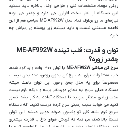
روغن مهمه، مشخصات فنی و طراحی اونه. بالاخره باید ببینیم
این دستگاه از نظر سخت افزاری چی داره و چقدر می تونه
نیازهای ما رو برطرف کنه. مدل ME-AF992W مباشی هم از این
قاعده مستثنی نیست و باید ببینیم زیر پوسته ی زیباش چه
خبره.
توان و قدرت: قلب تپنده ME-AF992W
چقدر زوره؟
سرخ کن مباشی ME-AF992W
با توان ۱۳۰۰ وات وارد گود شده.
خب، ۱۳۰۰ وات برای یه سرخ کن بدون روغن، عدد بدی نیست،
مخصوصاً برای یه مدل جمع وجور. این توان باعث میشه
دستگاه خیلی سریع به دمای موردنظر برسه و دیگه لازم نیست
مدت زیادی منتظر بمونید تا دستگاه آماده به کار بشه. تصور
کنید می خواید سیب زمینی سرخ کرده درست کنید، اگه دستگاه
سریع گرم بشه، کلی تو وقتتون صرفه جویی میشه. این توان
نسبتاً بالا کمک می کنه که گردش هوای داغ با قدرت بیشتری
توی دستگاه انجام بشه و در نتیجه، غذاها یکنواخت تر و با