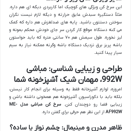
این سرخ کن ویژگی های کوچیک اما کاربردی دیگه ای هم داره.
مثلاً دستگیره سبدش عایق حرارته و دیگه لازم نیست نگران
سوختن دستتون باشید. پایه های ضدلغزش هم داره که کمک
می کنه دستگاه موقع کار کردن سر جای خودش محکم بمونه و
لیز نخوره. طول سیمش هم ۷۰ سانتی متره که باید حواستون
باشه پریز برق نزدیک دستگاه باشه وگرنه ممکنه نیاز به سیم
سیار پیدا کنید.
طراحی و زیبایی شناسی: مباشی
992W، مهمان شیک آشپزخونه شما
امروزه، لوازم آشپزخانه فقط یه وسیله برای انجام کار نیستن،
بلکه باید با دکوراسیون آشپزخونه هم همخونی داشته باشن و
زیبایی فضا رو دوچندان کنن.
سرخ کن مباشی مدل ME-
AF992W
از این نظر هم حرفی برای گفتن داره.
ظاهر مدرن و مینیمال: چشم نواز یا ساده؟