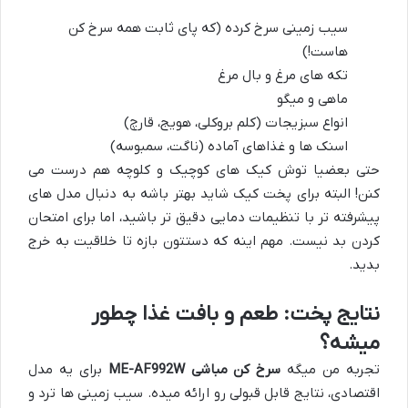
سیب زمینی سرخ کرده (که پای ثابت همه سرخ کن
هاست!)
تکه های مرغ و بال مرغ
ماهی و میگو
انواع سبزیجات (کلم بروکلی، هویج، قارچ)
اسنک ها و غذاهای آماده (ناگت، سمبوسه)
حتی بعضیا توش کیک های کوچیک و کلوچه هم درست می
کنن! البته برای پخت کیک شاید بهتر باشه به دنبال مدل های
پیشرفته تر با تنظیمات دمایی دقیق تر باشید، اما برای امتحان
کردن بد نیست. مهم اینه که دستتون بازه تا خلاقیت به خرج
بدید.
نتایج پخت: طعم و بافت غذا چطور
میشه؟
تجربه من میگه
سرخ کن مباشی ME-AF992W
برای یه مدل
اقتصادی، نتایج قابل قبولی رو ارائه میده. سیب زمینی ها ترد و