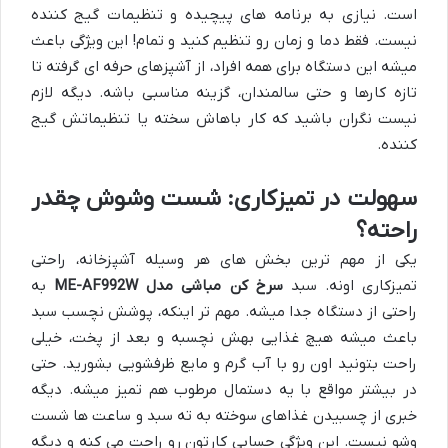
است. نیازی به برنامه های پیچیده و تنظیمات گیج کننده
نیست. فقط دما و زمان رو تنظیم کنید و تمام! این ویژگی باعث
میشه این دستگاه برای همه افراد، از آشپزهای حرفه ای گرفته تا
تازه کارها و حتی سالمندان، گزینه مناسبی باشه. دیگه لازم
نیست نگران باشید که کار باهاش سخته یا تنظیماتش گیج
کننده.
سهولت در تمیزکاری: شست وشوش چقدر
راحته؟
یکی از مهم ترین بخش های هر وسیله آشپزخانه، راحتی
تمیزکاری اونه. سبد
سرخ کن مباشی مدل ME-AF992W
به
راحتی از دستگاه جدا میشه. مهم تر اینکه، پوشش نچسب سبد
باعث میشه هیچ غذایی بهش نچسبه و بعد از پخت، خیلی
راحت بتونید اون رو با آب گرم و مایع ظرفشویی بشورید. حتی
در بیشتر مواقع با یه دستمال مرطوب هم تمیز میشه. دیگه
خبری از چسبیدن غذاهای سوخته به ته سبد و ساعت ها شست
وشو نیست. این ویژگی حسابی کارتون رو راحت می کنه و دیگه