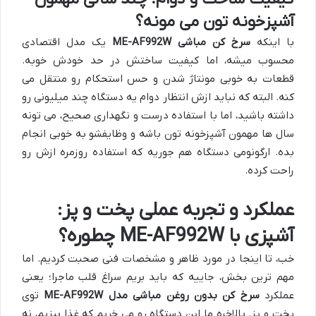
آشپزخونه تون می مونه؟
با اینکه
سرخ کن مباشی ME-AF992W
یک مدل اقتصادی
محسوب میشه، اما کیفیت ساختش در حد خودش خوبه.
قطعات به خوبی مونتاژ شدن و حس استحکام رو منتقل می
کنه. البته که نباید ازش انتظار دوام یه دستگاه چند میلیونی رو
داشته باشید، اما با استفاده درست و نگهداری صحیح، می تونه
سال ها مهمون آشپزخونه تون باشه و وظایفشو به خوبی انجام
بده. ارگونومی دستگاه هم جوریه که استفاده روزمره ازش رو
راحت کرده.
عملکرد و تجربه عملی پخت و پز:
آشپزی با ME-AF992W چطوره؟
خب، تا اینجا در مورد ظاهر و مشخصات فنی صحبت کردیم. اما
مهم ترین بخش، جاییه که باید بریم سراغ قلب ماجرا؛ یعنی
عملکرد
سرخ کن بدون روغن مباشی مدل ME-AF992W
توی
پخت و پز. بالاخره ما این دستگاه رو می خریم که غذا بپزیم، نه