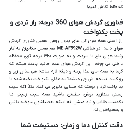
که فقط نگاش کنیم!
فناوری گردش هوای 360 درجه: راز تردی و
پخت یکنواخت
راز اصلی همه سرخ کن های بدون روغن، همین فناوری گردش
هوای داغه. در
مباشی ME-AF992W
هم همین مکانیزم به کار
رفته: هوای داغ با سرعت و به صورت ۳۶۰ درجه توی محفظه
داخلی می چرخه. این گردش هوای همه جانبه باعث میشه که
گرما به همه جای غذا برسه و دیگه لازم نباشه هی غذارو زیر و
رو کنید. نتیجه اش چی میشه؟ یه غذای یکنواخت پخته شده با
یه بافت ترد و برشته که حسابی دلبری می کنه. مثلاً اگه سیب
زمینی بندازید توش، مطمئن باشید همه سیب زمینی ها
یکدست طلایی و ترد میشن، نه اینکه بعضیاشون سوخته باشن
و بعضیاشون له.
دقت کنترل دما و زمان: دستپخت شما