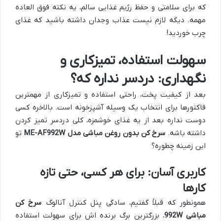
که برای سلامتی و حفظ رژیم غذایی سالم، یه نکته فوق العاده
مهمه. دیگه لازم نیست عذاب وجدان داشته باشید که غذای
چرب خوردید!
سهولت استفاده، تمیزکاری و
نگهداری: دردسر نداره که؟
بعد از کیفیت پخت، راحتی استفاده و تمیزکاری از مهمترین
فاکتورها برای انتخاب یک وسیله آشپزخونه است. بالاخره کسی
دوست نداره بعد از یه غذای خوشمزه، کلی دردسر تمیز کردن
داشته باشه.
سرخ کن بدون روغن مباشی مدل ME-AF992W
تو
این زمینه چطوره؟
کاربری آسان: برای هر کسی، حتی تازه
کارها
همونطور که قبلاً گفتیم، سادگی پنل کنترل آنالوگ
سرخ کن
مباشی 992W
، بزرگترین برگ برنده اش برای سهولت استفاده