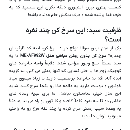
کیفیت بهتری بپزن. اینجوری دیگه نگران این نیستید که یه
طرف غذا برشته شده و طرف دیگش خام مونده باشه!
ظرفیت سبد: این سرخ کن چند نفره
است؟
یکی از مهم ترین سوالا موقع خرید سرخ کن، اینه که ظرفیتش
چقدره؟
سرخ کن بدون روغن مباشی مدل ME-AF992W
با یه
سبد نسبتاً جمع وجور طراحی شده. دقیقاً واسه خانواده های
کوچیک، زوج ها یا حتی کسایی که تنها زندگی می کنن، یه گزینه
ایده آله. اگه یه خانواده پرجمعیت دارید یا زیاد مهمون میاد
خونتون و دوست دارید یه عالمه غذا رو یکجا سرخ کنید، شاید
این مدل خیلی مناسبتون نباشه. اما برای تهیه وعده های
غذایی دو تا سه نفره، کاملاً کافیه و کارتون رو راه می ندازه. مثلاً
یه وعده سیب زمینی سرخ کرده یا چند تکه مرغ رو به راحتی
میتونید توش جا بدید.