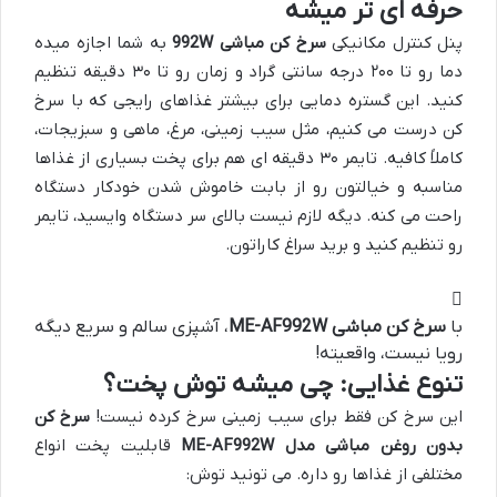
حرفه ای تر میشه
پنل کنترل مکانیکی
سرخ کن مباشی 992W
به شما اجازه میده
دما رو تا ۲۰۰ درجه سانتی گراد و زمان رو تا ۳۰ دقیقه تنظیم
کنید. این گستره دمایی برای بیشتر غذاهای رایجی که با سرخ
کن درست می کنیم، مثل سیب زمینی، مرغ، ماهی و سبزیجات،
کاملاً کافیه. تایمر ۳۰ دقیقه ای هم برای پخت بسیاری از غذاها
مناسبه و خیالتون رو از بابت خاموش شدن خودکار دستگاه
راحت می کنه. دیگه لازم نیست بالای سر دستگاه وایسید، تایمر
رو تنظیم کنید و برید سراغ کاراتون.
با
سرخ کن مباشی ME-AF992W
، آشپزی سالم و سریع دیگه
رویا نیست، واقعیته!
تنوع غذایی: چی میشه توش پخت؟
این سرخ کن فقط برای سیب زمینی سرخ کرده نیست!
سرخ کن
بدون روغن مباشی مدل ME-AF992W
قابلیت پخت انواع
مختلفی از غذاها رو داره. می تونید توش: