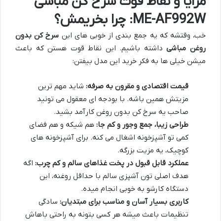
مزایا و نقاط قوت سرخ کن مباشی
ME-AF992W: چرا بخریمش؟
خب، وقتشه که یه جمع بندی از خوبی های این
سرخ کن بدون
روغن مباشی
داشته باشیم. این نقاط قوت هستن که باعث
میشن خیلی ها به فکر خرید این مدل بیفتن:
قیمت اقتصادی و مقرون به صرفه:
شاید مهم ترین
مزیتش همین باشه. با بودجه ای معقول می تونید
صاحب یه سرخ کن بدون روغن کارآمد بشید.
طراحی زیبا، جمع وجور و کم جا:
هم شیکه و هم فضای
کمی تو آشپزخونه اشغال می کنه. برای آشپزخونه های
کوچیک، یه مزیت بزرگه.
عملکرد قابل قبول در پخت غذاهای سالم و کم چرب:
اگه
هدف اصلی تون آشپزی سالم با حداقل روغنه، این
دستگاه کارشو به خوبی انجام میده.
کاربری بسیار آسان و مناسب برای مبتدیان:
سادگی
تنظیمات باعث میشه هر کسی بتونه به راحتی باهاش