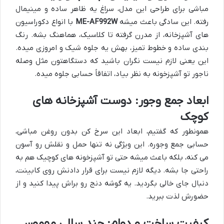
مباشی برای طراحی این مدل، سراغ یه ظاهر ساده و مینیمال
رفته. این سادگی باعث میشه
ME-AF992W
با انواع دکوراسیون
های آشپزخانه، از مدرن گرفته تا کلاسیک، هماهنگ بشه. رنگ
بندی ساده و خطوط تمیز، بهش یه جلوه شیک و امروزی میده.
این یعنی لازم نیست نگران باشید که دستگاهتون مثل وصله
ناجور تو آشپزخونه به نظر بیاد، اتفاقاً حسابی جلوه میده.
ابعاد جمع وجور: دوست آشپزخانه های
کوچک
همونطور که گفتیم، ابعاد این سرخ کن بدون روغن مباشی،
حسابی جمع وجوره. این ویژگی نه تنها حمل و نقلش رو آسون
می کنه، بلکه باعث میشه حتی تو آشپزخونه های کوچیک هم به
راحتی جا بشه. دیگه لازم نیست برای قرار دادنش روی کابینت،
دنبال جای خالی بگردید. یه گوشه دنج رو براش پیدا کنید و از
حضورش لذت ببرید.
کیفیت ساخت و دوام: چند سالی مهمون