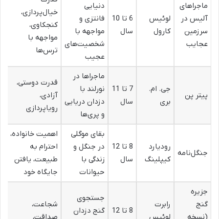
ماجراهای
دنیایی
خیال‌پردازی،
آلیس در
لوئیس
6 تا 10
فانتزی و
کنجکاوی،
سرزمین
کارول
سال
مواجهه با
مواجهه با
عجایب
شخصیت‌های
ترس‌ها
عجیب
ماجراها در
قدرت دوستی،
جی. ام.
7 تا 11
نورلند با
پیتر پن
آزادی،
بری
سال
دزدان دریایی
رویاپردازی
و پری‌ها
بقای موگلی
اهمیت خانواده،
رودیارد
8 تا 12
در جنگل و
احترام به
جنگل‌نامه
کیپلینگ
سال
زندگی با
طبیعت، یافتن
حیوانات
جایگاه خود
جزیره
جستجوی
گنج
رابرت
شجاعت،
8 تا 12
گنج دزدان
(نسخه
لوئیس
صداقت،