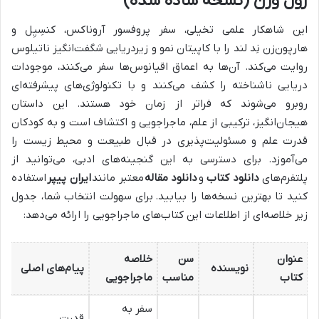
ژول ورن (نسخه ساده شده)
این شاهکار علمی تخیلی، سفر پروفسور آروناکس، کنسِیِل و
هارپون‌زن نِد لند را با کاپیتان نمو و زیردریایی شگفت‌انگیز ناتیلوس
روایت می‌کند. آن‌ها به اعماق اقیانوس‌ها سفر می‌کنند، موجودات
دریایی ناشناخته را کشف می‌کنند و با تکنولوژی‌های پیشرفته‌ای
روبرو می‌شوند که فراتر از زمان خود هستند. این داستان
هیجان‌انگیز، ترکیبی از علم، ماجراجویی و اکتشاف است و به کودکان
قدرت علم و مسئولیت‌پذیری در قبال طبیعت و محیط زیست را
می‌آموزد. برای دسترسی به این گنجینه‌های ادبی، می‌توانید از
پلتفرم‌های
دانلود کتاب
و
دانلود مقاله
معتبر مانند
ایران پیپر
استفاده
کنید تا بهترین نسخه‌ها را بیابید. برای سهولت انتخاب شما، جدول
زیر خلاصه‌ای از اطلاعات این کتاب‌های ماجراجویی را ارائه می‌دهد:
عنوان
سن
خلاصه
نویسنده
پیام‌های اصلی
کتاب
مناسب
ماجراجویی
سفر به
قدرت