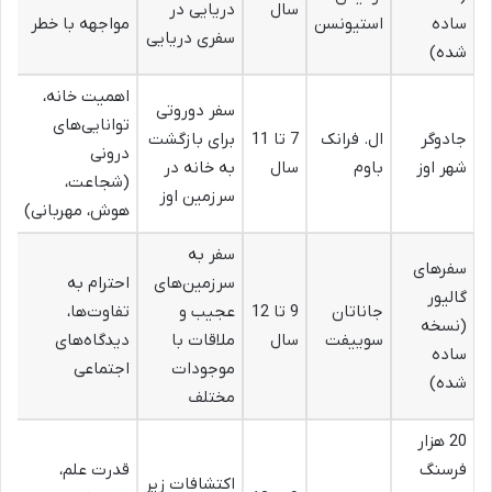
سال
دریایی در
ساده
استیونسن
مواجهه با خطر
سفری دریایی
شده)
اهمیت خانه،
سفر دوروتی
توانایی‌های
جادوگر
ال. فرانک
7 تا 11
برای بازگشت
درونی
شهر اوز
باوم
سال
به خانه در
(شجاعت،
سرزمین اوز
هوش، مهربانی)
سفر به
سفرهای
سرزمین‌های
احترام به
گالیور
جاناتان
9 تا 12
عجیب و
تفاوت‌ها،
(نسخه
سوییفت
سال
ملاقات با
دیدگاه‌های
ساده
موجودات
اجتماعی
شده)
مختلف
20 هزار
فرسنگ
قدرت علم،
اکتشافات زیر