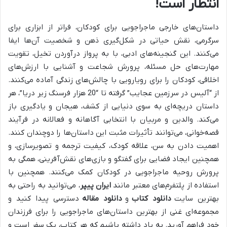
انتظار است!
داستان‌های خارجی ماجراجویی برای کودکان، فراتر از ابزاری برای
سرگرمی، نقش حیاتی در شکل‌گیری ذهن و شخصیت آن‌ها ایفا
می‌کنند. این گنجینه‌های ادبی، با به پرواز درآوردن تخیل، تقویت
مهارت‌های حل مسئله، پرورش شجاعت و آشنایی با ارزش‌های
اخلاقی، کودکان را برای رویارویی با چالش‌های زندگی آماده می‌کنند.
از “آلیس در سرزمین عجایب” گرفته تا “20 هزار فرسنگ زیر دریا”، هر
داستان دریچه‌ای به سوی دنیایی از کشف، هیجان و یادگیری باز
می‌کند. والدین و مربیان با انتخابی آگاهانه و فعالانه در فرآیند
قصه‌خوانی، می‌توانند تأثیرات مثبت این داستان‌ها را دوچندان کنند.
اهمیت دادن به سن، علاقه کودک، کیفیت ترجمه و تصویرسازی، و
همچنین ایجاد فضایی برای گفتگو و بازی‌های نقش‌آفرینی، همگی به
پرورش روحیه ماجراجویی در کودکان کمک می‌کنند. همچنین با
استفاده از پلتفرم‌های معتبر مانند
ایران پیپر
، می‌توانید به راحتی به
بهترین سایت
دانلود کتاب
و
دانلود مقاله
دسترسی پیدا کنید و
مجموعه‌ای غنی از بهترین داستان‌های ماجراجویی را برای فرزندان
خود فراهم آورید. به یاد داشته باشیم که هر کتاب، یک سفر است و