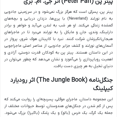
پیتر پن (Peter Pan) اثر جی. ام. بری
پیتر پن، پسرکی است که هرگز بزرگ نمی‌شود و در سرزمینی جادویی
به نام نورلند (Neverland) با پری‌ها، دزدان دریایی و بچه‌های
گمشده زندگی می‌کند. او هر شب به لندن می‌آید و خواهر و برادر
دارلینگ، وندی، جان و مایکل را به نورلند می‌برد تا در ماجراهای
هیجان‌انگیزشان شرکت کنند. نبرد با کاپیتان هوک شرور، پرواز در
آسمان‌های نورلند و کشف جزایر جادویی، از عناصر اصلی ماجراجویی
در این داستان هستند. پیتر پن به کودکان قدرت دوستی، آزادی و
اهمیت رویاپردازی را می‌آموزد و نشان می‌دهد که چطور می‌توان در
دنیای تخیل به هر چیزی دست یافت.
جنگل‌نامه (The Jungle Book) اثر رودیارد
کیپلینگ
این مجموعه داستان، ماجرای موگلی، پسربچه‌ای را روایت می‌کند که
پس از گم شدن در جنگل‌های هندوستان، توسط حیوانات مختلف از
جمله یک گرگ، یک خرس (بالو) و یک پلنگ (باگیرا) بزرگ می‌شود.