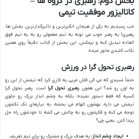
بخش دوم: رهبری در گروه ها –
کاتالیزور موفقیت تیمی
خب رسیدیم به یکی از هیجان انگیزترین و تاثیرگذارترین بخش ها:
رهبری! یه رهبر خوب می تونه یه تیم معمولی رو به یه تیم فوق
العاده تبدیل کنه و برعکس. این بخش از کتاب دقیقاً روی همین
نکات کلیدی مانور میده.
رهبری تحول گرا در ورزش
حتماً شنیدی که می گن فلان مربی یه کاری کرد که تیمش از این رو
به اون رو شد؟ این همون
رهبری تحول گرا
است. رهبر تحول گرا
کسیه که فقط دستور نمیده؛ بلکه یه چشم انداز بزرگ رو جلوی
تیمش می ذاره، بهشون الهام می بخشه، به نیازهای تک تکشون
توجه می کنه و فکرشون رو به چالش می کشه تا خودشون راه حل
پیدا کنن. یعنی چی؟
ایجاد چشم انداز:
یه هدف بزرگ و مشترک رو برای تیم تعریف