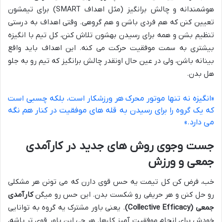
هوشمندانه و چالش برانگیز (مثل اهداف SMART) برای تیمشون
تعیین کنن که هم فردی باشن و هم گروهی. وقتی اهداف به درستی
تنظیم بشن و همه برای رسیدن بهشون تلاش کنن، کل تیم با انگیزه
بیشتری به سمت موفقیت حرکت می کنه. این اهداف باید واقع
بینانه باشن، ولی در عین حال اونقدر چالش برانگیز که تیم رو به جلو
هل بدن.
«انگیزه نه تنها موتور محرک هر ورزشکار است، بلکه چسبی است
که یک گروه را برای رسیدن به قله های موفقیت در کنار هم نگه
می دارد.»
جست وجوی روش های جدید در کارآمدی
جمعی و ورزش
خب، فرض کن کل تیمت یه حس قوی دارن که می تونن هر مشکلی
رو حل کنن و هر حریفی رو شکست بدن. این حس رو میگن
کارآمدی
جمعی (Collective Efficacy)
. یعنی باور مشترک یه گروه به توانایی
خودش برای انجام موفقیت آمیز کارها. هر چی این باور قوی تر باشه،