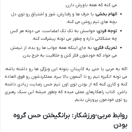
می کنه که همه باورش دارن.
الهام بخشی:
با حرف ها و رفتارش، شور و اشتیاق رو توی دل
بچه های تیم روشن می کنه.
توجه فردی:
حواسش به تک تک اعضاست. می دونه هر کس
چه مشکلاتی داره و چطور می تونه پیشرفت کنه.
تحریک فکری:
به جای اینکه همه جواب ها رو بده، از تیمش
می خواد که خودشون فکر کنن و خلاقیت به خرج بدن.
اگه یه مربی یا حتی یه کاپیتان بتونه این ویژگی ها رو داشته باشه،
می تونه انگیزه تیم رو تا آسمون بالا ببره، عملکردشون رو فوق العاده
کنه و کاری کنه که از بودن توی اون تیم حس رضایت زیادی داشته
باشن. کتاب راهکارهای عملی میده که چطور میشه این سبک رهبری
رو توی خودمون پرورش بدیم.
روابط مربی-ورزشکار: برانگیختن حس گروه
بودن