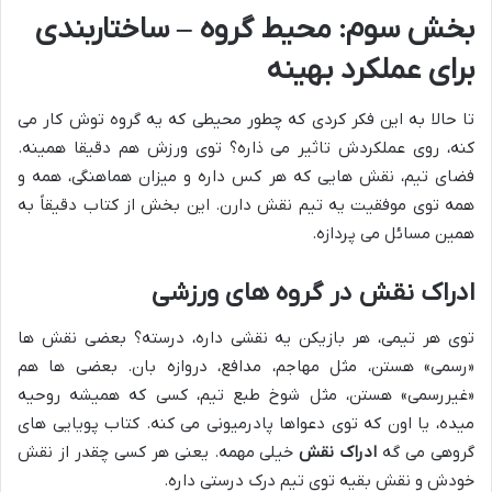
بخش سوم: محیط گروه – ساختاربندی
برای عملکرد بهینه
تا حالا به این فکر کردی که چطور محیطی که یه گروه توش کار می
کنه، روی عملکردش تاثیر می ذاره؟ توی ورزش هم دقیقا همینه.
فضای تیم، نقش هایی که هر کس داره و میزان هماهنگی، همه و
همه توی موفقیت یه تیم نقش دارن. این بخش از کتاب دقیقاً به
همین مسائل می پردازه.
ادراک نقش در گروه های ورزشی
توی هر تیمی، هر بازیکن یه نقشی داره، درسته؟ بعضی نقش ها
«رسمی» هستن، مثل مهاجم، مدافع، دروازه بان. بعضی ها هم
«غیررسمی» هستن، مثل شوخ طبع تیم، کسی که همیشه روحیه
میده، یا اون که توی دعواها پادرمیونی می کنه. کتاب پویایی های
گروهی می گه
ادراک نقش
خیلی مهمه. یعنی هر کسی چقدر از نقش
خودش و نقش بقیه توی تیم درک درستی داره.