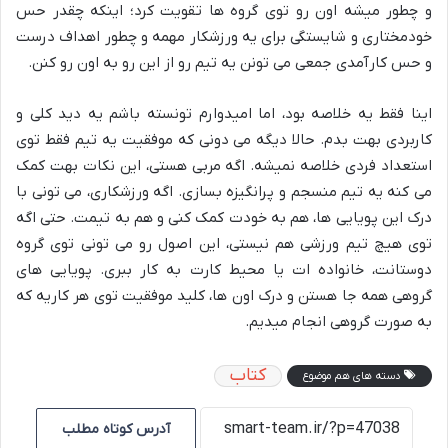
و چطور میشه اون رو توی گروه ها تقویت کرد؛ اینکه چقدر حس
خودمختاری و شایستگی برای یه ورزشکار مهمه و چطور اهداف درست
و حس کارآمدی جمعی می تونن یه تیم رو از این رو به اون رو کنن.
اینا فقط یه خلاصه بود، اما امیدوارم تونسته باشم یه دید کلی و
کاربردی بهت بدم. حالا دیگه می دونی که موفقیت یه تیم فقط توی
استعداد فردی خلاصه نمیشه. اگه مربی هستی، این نکات بهت کمک
می کنه یه تیم منسجم و پرانگیزه بسازی. اگه ورزشکاری، می تونی با
درک این پویایی ها، هم به خودت کمک کنی و هم به تیمت. حتی اگه
توی هیچ تیم ورزشی هم نیستی، این اصول رو می تونی توی گروه
دوستانت، خانواده ات یا محیط کارت به کار ببری. پویایی های
گروهی همه جا هستن و درک اون ها، کلید موفقیت توی هر کاریه که
به صورت گروهی انجام میدیم.
کتاب
دسته های هم موضوع
آدرس کوتاه مطلب