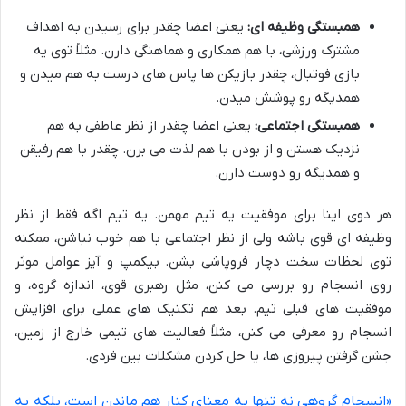
همبستگی وظیفه ای:
یعنی اعضا چقدر برای رسیدن به اهداف
مشترک ورزشی، با هم همکاری و هماهنگی دارن. مثلاً توی یه
بازی فوتبال، چقدر بازیکن ها پاس های درست به هم میدن و
همدیگه رو پوشش میدن.
همبستگی اجتماعی:
یعنی اعضا چقدر از نظر عاطفی به هم
نزدیک هستن و از بودن با هم لذت می برن. چقدر با هم رفیقن
و همدیگه رو دوست دارن.
هر دوی اینا برای موفقیت یه تیم مهمن. یه تیم اگه فقط از نظر
وظیفه ای قوی باشه ولی از نظر اجتماعی با هم خوب نباشن، ممکنه
توی لحظات سخت دچار فروپاشی بشن. بیکمپ و آیز عوامل موثر
روی انسجام رو بررسی می کنن، مثل رهبری قوی، اندازه گروه، و
موفقیت های قبلی تیم. بعد هم تکنیک های عملی برای افزایش
انسجام رو معرفی می کنن، مثلاً فعالیت های تیمی خارج از زمین،
جشن گرفتن پیروزی ها، یا حل کردن مشکلات بین فردی.
«انسجام گروهی نه تنها به معنای کنار هم ماندن است، بلکه به