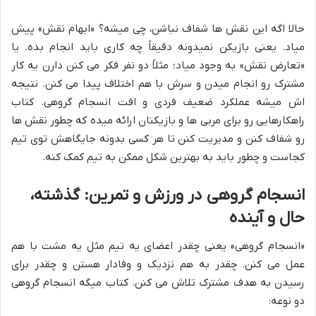
حالا اگه این نقش ها شفاف نباشن، چی میشه؟ «ابهام نقش» پیش
میاد. یعنی بازیکن نمیدونه دقیقاً چه کاری باید انجام بده. یا
«تعارض نقش» به وجود میاد؛ مثلاً دو نفر فکر می کنن دارن یه کار
مشترک رو انجام میدن و سرش با هم اختلاف پیدا می کنن. نتیجه
اش میشه عملکرد ضعیف فردی و افت انسجام گروهی. کتاب
راهکارهایی رو برای مربی ها و بازیکنان ارائه میده که چطور نقش ها
رو شفاف کنن و مدیریت کنن تا هر کسی بدونه جایگاهش توی تیم
کجاست و چطور باید به بهترین شکل ممکن به تیم کمک کنه.
انسجام گروهی در ورزش و تمرین: گذشته،
حال و آینده
«انسجام گروهی» یعنی چقدر اعضای یه تیم مثل یه مشت با هم
عمل می کنن. چقدر به هم نزدیک و وفادار هستن و چقدر برای
رسیدن به هدف مشترک تلاش می کنن. کتاب میگه انسجام گروهی
دو نوعه: