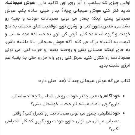
اولین چیزی که بیکمپ و آیز روی اون تاکید دارن،
هوش هیجانیه
.
شاید فکر کنی هوش هیجانی چیه؟ بذار خیلی ساده بگم، هوش
هیجانی یعنی اینکه چقدر می تونی هیجانات خودت و بقیه رو
بشناسی، مدیریتشون کنی و ازشون توی موقعیت های مختلف به نفع
خودت و گروه استفاده کنی. فرض کن توی یه مسابقه مهم هستی و
تیمت یه اشتباه بزرگ می کنه. اگه هوش هیجانی بالا داشته باشی،
به جای اینکه عصبانی بشی و روحیه بقیه رو خراب کنی، می تونی
هیجاناتت رو کنترل کنی، تمرکز کنی روی راه حل و حتی به بقیه هم
انرژی مثبت بدی.
کتاب می گه هوش هیجانی چند تا بُعد اصلی داره:
خودآگاهی:
یعنی چقدر خودت رو می شناسی؟ چه احساساتی
داری؟ چی باعث میشه ناراحت یا خوشحال بشی؟
خودتنظیمی:
چطور می تونی هیجاناتت رو کنترل کنی؟ وقتی
عصبانی میشی، می تونی جلوی خودت رو بگیری که کار اشتباهی
نکنی؟