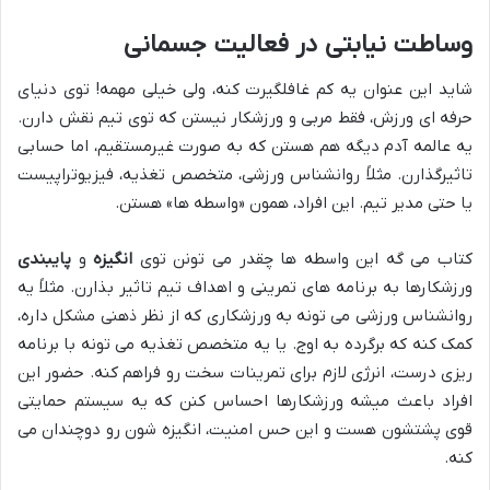
وساطت نیابتی در فعالیت جسمانی
شاید این عنوان یه کم غافلگیرت کنه، ولی خیلی مهمه! توی دنیای
حرفه ای ورزش، فقط مربی و ورزشکار نیستن که توی تیم نقش دارن.
یه عالمه آدم دیگه هم هستن که به صورت غیرمستقیم، اما حسابی
تاثیرگذارن. مثلاً روانشناس ورزشی، متخصص تغذیه، فیزیوتراپیست
یا حتی مدیر تیم. این افراد، همون «واسطه ها» هستن.
کتاب می گه این واسطه ها چقدر می تونن توی
انگیزه
و
پایبندی
ورزشکارها به برنامه های تمرینی و اهداف تیم تاثیر بذارن. مثلاً یه
روانشناس ورزشی می تونه به ورزشکاری که از نظر ذهنی مشکل داره،
کمک کنه که برگرده به اوج. یا یه متخصص تغذیه می تونه با برنامه
ریزی درست، انرژی لازم برای تمرینات سخت رو فراهم کنه. حضور این
افراد باعث میشه ورزشکارها احساس کنن که یه سیستم حمایتی
قوی پشتشون هست و این حس امنیت، انگیزه شون رو دوچندان می
کنه.