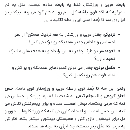
رابطه مربی و ورزشکار، فقط یه رابطه ساده نیست. مثل یه نخ
نامرئیه که اگه قوی باشه، کل تیم رو به هم گره می زنه. بیکمپ و
آیز روی سه تا بُعد اصلی این رابطه تاکید دارن:
نزدیکی:
چقدر مربی و ورزشکار به هم نزدیک هستن؟ از نظر
احساسی و عاطفی چقدر همدیگه رو درک می کنن؟
تعهد:
هر دو طرف چقدر به این رابطه و به هدف های مشترک
تعهد دارن؟
مکمل بودن:
چقدر می تونن کمبودهای همدیگه رو پر کنن و
نقاط قوت هم رو تکمیل کنن؟
وقتی این سه تا بُعد توی رابطه مربی و ورزشکار قوی باشه،
حس
تعلق گروهی
و
انسجام تیمی
به شدت بالا میره. ورزشکار احساس می
کنه که مربی پشتشه، بهش اهمیت میده و برای پیشرفتش تلاش می
کنه. این حس امنیت و اعتماد، کاری می کنه که ورزشکارها با جون و
دل برای تیمشون بازی کنن و همبستگی بینشون بیشتر بشه. فکر کن
یه مربی که مثل پدر تیمشه، چه انرژی به بچه ها میده.