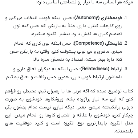
میگه هر انسانی سه تا نیاز روانشناختی اساسی داره:
خودمختاری (Autonomy):
حس اینکه خودت انتخاب می کنی و
روی کارهات کنترل داری. مثلاً یه بازیکن اگه حس کنه توی
تصمیم گیری ها نقش داره، بیشتر انگیزه میگیره.
شایستگی (Competence):
حس اینکه توی کاری که انجام
میدی، ماهری و می تونی پیشرفت کنی. وقتی یه بازیکن حس
کنه داره بهتر میشه، اعتماد به نفسش میره بالا.
ارتباط (Relatedness):
حس اینکه به دیگران تعلق داری و
باهاشون ارتباط خوبی داری. همین حس رفاقت و تعلق به تیم.
کتاب توضیح میده که اگه مربی ها یا رهبران تیم، محیطی رو فراهم
کنن که این سه نیاز برآورده بشه، ورزشکارها خودشون به صورت
درونی برانگیخته میشن. یعنی دیگه نیازی نیست مدام بهشون بگی
چیکار کنن، خودشون با علاقه و اشتیاق کارها رو انجام میدن. این
مدل انگیزه، پایدارترین نوع انگیزه است و کلید موفقیت های
بلندمدته.