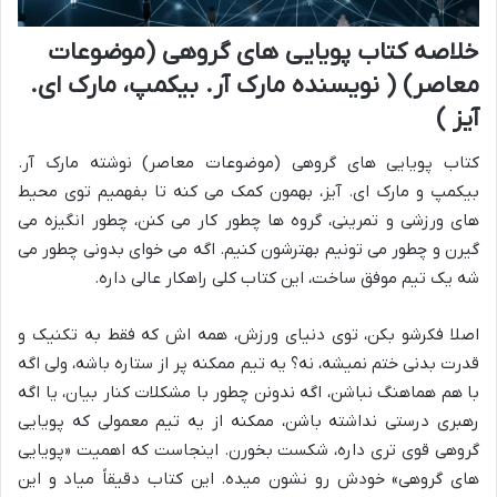
خلاصه کتاب پویایی های گروهی (موضوعات
معاصر) ( نویسنده مارک آر. بیکمپ، مارک ای.
آیز )
کتاب پویایی های گروهی (موضوعات معاصر) نوشته مارک آر.
بیکمپ و مارک ای. آیز، بهمون کمک می کنه تا بفهمیم توی محیط
های ورزشی و تمرینی، گروه ها چطور کار می کنن، چطور انگیزه می
گیرن و چطور می تونیم بهترشون کنیم. اگه می خوای بدونی چطور می
شه یک تیم موفق ساخت، این کتاب کلی راهکار عالی داره.
اصلا فکرشو بکن، توی دنیای ورزش، همه اش که فقط به تکنیک و
قدرت بدنی ختم نمیشه، نه؟ یه تیم ممکنه پر از ستاره باشه، ولی اگه
با هم هماهنگ نباشن، اگه ندونن چطور با مشکلات کنار بیان، یا اگه
رهبری درستی نداشته باشن، ممکنه از یه تیم معمولی که پویایی
گروهی قوی تری داره، شکست بخورن. اینجاست که اهمیت «پویایی
های گروهی» خودش رو نشون میده. این کتاب دقیقاً میاد و این