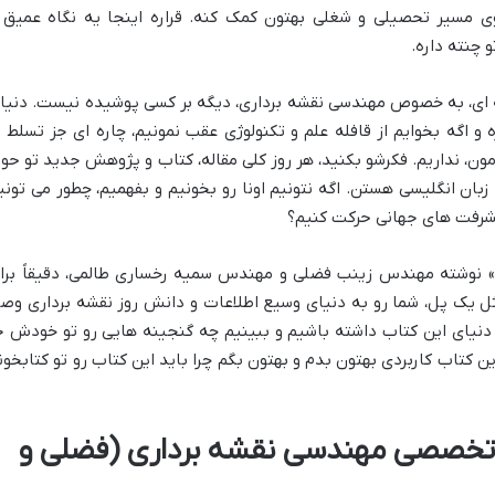
ی مسیر تحصیلی و شغلی بهتون کمک کنه. قراره اینجا یه نگاه عمیق 
 چنته داره.
ای، به خصوص مهندسی نقشه برداری، دیگه بر کسی پوشیده نیست. دنیا
 اگه بخوایم از قافله علم و تکنولوژی عقب نمونیم، چاره ای جز تسلط ب
ون، نداریم. فکرشو بکنید، هر روز کلی مقاله، کتاب و پژوهش جدید تو حوز
ان انگلیسی هستن. اگه نتونیم اونا رو بخونیم و بفهمیم، چطور می تونی
یشرفت های جهانی حرکت کنیم؟
 نوشته مهندس زینب فضلی و مهندس سمیه رخساری طالمی، دقیقاً برا
ل یک پل، شما رو به دنیای وسیع اطلاعات و دانش روز نقشه برداری وص
ه دنیای این کتاب داشته باشیم و ببینیم چه گنجینه هایی رو تو خودش ج
ن کتاب کاربردی بهتون بدم و بهتون بگم چرا باید این کتاب رو تو کتابخون
تخصصی مهندسی نقشه برداری (فضلی و