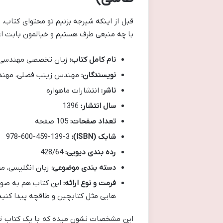
قبل از اینکه شیرجه بزنیم تو محتوای کتاب، 
با چه منبعی طرف هستیم و خیالمون بابت اع
نام کامل کتاب:
زبان تخصصی مهندسی ن
نویسندگان:
مهندس زینب فضلی، مهند
ناشر:
انتشارات ماهواره
سال انتشار:
1396
تعداد صفحات:
105 صفحه
شابک (ISBN):
978-600-459-139-3
رده بندی دیویی:
428/64
دسته بندی موضوعی:
زبان انگلیسی، مه
فرمت و نوع ارائه:
این کتاب هم به صور
هایی مثل کتابچین و طاقچه پیدا کنید
این مشخصات نشون میده که با یک کتاب تخ