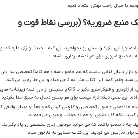
م با خیال راحت بهش اعتماد کنیم.
ک منبع ضروریه؟ (بررسی نقاط قوت و
، چرا این یکی؟ راستش رو بخواهید، این کتاب چندتا ویژگی داره که اون
یه منبع ضروری برای هر نقشه برداری باشه:
و بازار دنبال کتابی باشید که هم جامع باشه و هم کاملاً تخصصی به زبان
ی شید چقدر کمه. این کتاب مثل یه ناجی میاد و این خلأ رو پر می کنه.
:
از ژئودزی و فتوگرامتری بگیر تا GIS و سنجش از دور، همه زیرشاخه های
ده. این یعنی دیگه لازم نیست برای هر بخش دنبال یه منبع جدا بگردید.
ه ها اومدن و متون تخصصی رو گلچین کردن که واقعاً تو دنیای واقعی کا
کنید، بلکه کاربردشون رو هم تو جملات و متون می فهمید.
د:
چه دانشجو باشید که می خواید خودتون زبان تخصصی رو یاد بگیرید،
 برای تدریس می گردید، این کتاب حسابی به کارتون میاد.