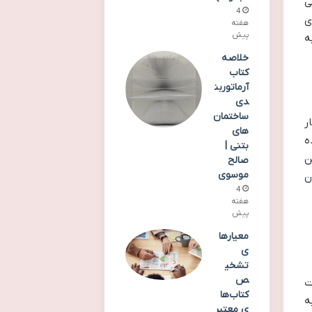
ی
4
ی
هفته
پیش
ه
خلاصه
کتاب
آرماتوربن
دی
ساختمان
ر
های
ه
بتنی |
ن
صالح
موسوی
ن
4
هفته
پیش
معیارها
ی
تشخی
ص
ت
کتاب‌ها
ه
ی معتبر