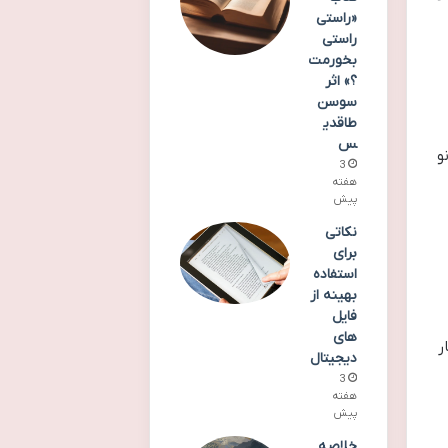
«راستی
راستی
بخورمت
؟» اثر
سوسن
طاقدی
س
و
3
هفته
پیش
نکاتی
برای
استفاده
بهینه از
فایل
های
ر
دیجیتال
3
هفته
پیش
خلاصه