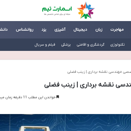
مهاجرت
زبان
دیجیتال
آشپزی
یزد
روانشناس
دانش
تکنولوژی
گردشگری و اقامتی
پزشکی
فیلم و سریال
صصی مهندسی نقشه برداری | زینب فضلی
دسی نقشه برداری | زینب فضلی
خواندن این مطلب 11 دقیقه زمان میبرد