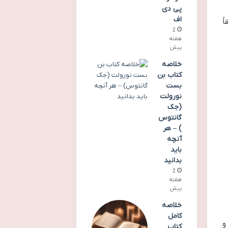
پی دی
اف
ً
2
هفته
پیش
خلاصه
کتاب بن
بست
نورولت
(جک
گانتوس
) – هر
آنچه
باید
بدانید
2
هفته
پیش
خلاصه
کامل
و
کتاب