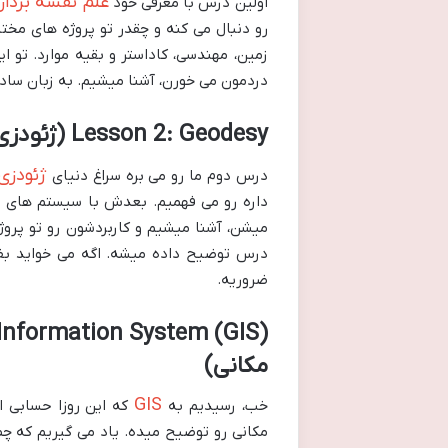
علم نقشه بردار
اولین درس با معرفی خود
رو دنبال می کنه و چقدر تو پروژه های مختل
زمین، مهندسی، کاداستر و بقیه موارد. تو 
دردمون می خورن، آشنا میشیم. به زبان ساده
Lesson 2: Geodesy (ژئودزی)
ژئودزی
درس دوم ما رو می بره سراغ دنیای
داره رو می فهمیم. بعدش با سیستم های 
میشن، آشنا میشیم و کاربردشون رو تو پرو
درس توضیح داده میشه. اگه می خواید بفهم
ضروریه.
مکانی)
GIS
خب، رسیدیم به
که این روزا حسابی 
مکانی رو توضیح میده. یاد می گیریم که چط