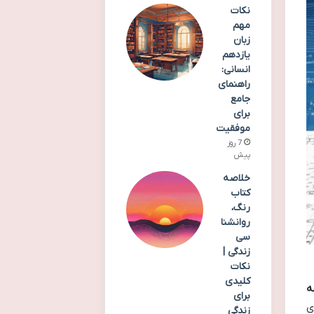
نکات
مهم
زبان
یازدهم
انسانی:
راهنمای
جامع
برای
موفقیت
7 روز
پیش
خلاصه
کتاب
رنگ،
روانشنا
سی
زندگی |
نکات
کلیدی
ه
برای
ی
زندگی