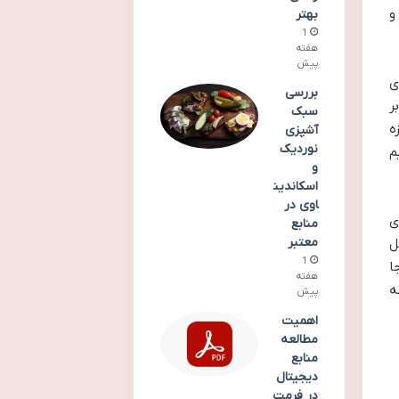
و
بهتر
1
هفته
پیش
ی
بررسی
ر
سبک
ه
آشپزی
نوردیک
م
و
اسکاندین
اوی در
ی
منابع
معتبر
ل
1
ا
هفته
ه
پیش
اهمیت
مطالعه
منابع
دیجیتال
در فرمت