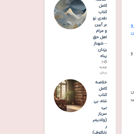
کامل
کتاب
نقدی نو
بر آیین
و
و مرام
ن
اهل حق
– شهناز
یزدان
و
پناه
3
هفته
پیش
خلاصه
کامل
ن
کتاب
ی
شاه، بی
بی،
سرباز
(ولادیمی
ر
ناباکوف)