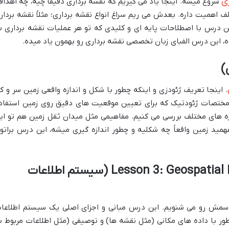
ی
شروع میشه. اینجا یاد می گیریم که نقشه برداری دقیقاً چیه، چه اهداف
ف اهمیت داره. بعدش می ریم سراغ انواع نقشه برداری؛ مثلاً نقشه بردار
این درس با اصطلاحات پایه ای و کلیدی که تو هر عملیات نقشه برداری ب
، این درس الفبای زبان تخصصی نقشه برداری رو بهمون یاد میده.
. اینجا تعریف ژئودزی و اینکه چطور با شکل و اندازه واقعی زمین سر و کا
مختصات ژئودتیک که برای تعیین موقعیت های دقیق روی زمین استفاد
ژه های مختلف بررسی می کنیم. مفاهیمی مثل میدان ثقل زمین هم تو ای
ید زمین واقعاً چه شکلیه و چطور اندازه گیری میشه، این درس براتو
Lesson 3: Geospatial Information System (GIS) (سیستم اطلاعات
اسمش رو می شنویم. این درس مبانی و اجزای اصلی یک سیستم اطلاعا
ور با داده های مکانی (مثل نقشه ها) و توصیفی (مثل اطلاعات مربوط ب