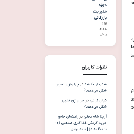
یگه؛
حوزه
مدیریت
بازرگانی
4
هفته
پیش
م
ا
ی
نظرات کاربران
شهریار عکاشه
در
چرا واژن تغییر
ع
شکل می‌دهد؟
ی
کیان گرامی
در
چرا واژن تغییر
ی
شکل می‌دهد؟
آزیتا شاه بختی
در
راهنمای جامع
خرید گرمکن غذا گازی صنعتی (۲۰
تا ۲۰۰ نفره) | برند نوبل