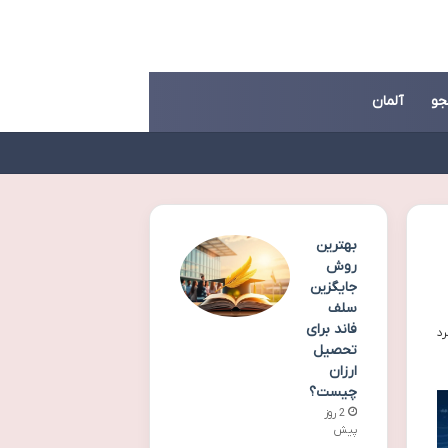
جو
آلمان
بهترین
روش
جایگزین
سلف
فاند برای
تحصیل
ارزان
چیست؟
2 روز
پیش