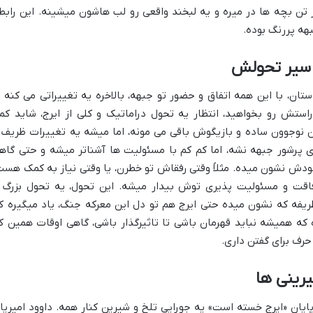
ز تن بچه ها در میره و یه لبخند واقعی رو لب هاشون میشینه. این رابط
هه پررنگ بوده.
 سیر تحولش
ان، با این همه اتفاق و حضور تو جبهه، بالاخره یه تغییراتی می کنه ی
ستش رو بخواهید، انتظار یه تحول دراماتیک و کلی از ایرج، شاید کم
 نوجوون ساده و بازیگوش باقی می مونه، اما میشه یه تغییرات ظریف 
 پرشور جبهه نشه، اما کم کم با مسئولیت ها آشناتر میشه و حتی گاه
خودش نشون میده. مثلاً وقتی رفقاش تو خطرن، یا وقتی نیاز به کمک هست
رفاقت و مسئولیت پذیری توش بیدار میشه. این تحول، یه تحول بزرگ 
ظریفه که نشون میده حتی ایرج هم تو دل این معرکه جنگ، یاد میگیره ک
 که همیشه نباید قهرمان باشی تا تاثیرگذار باشی، گاهی اوقات همین ک
حرف برای گفتن داری.
یرینی ها
ایان «ایرج خسته است» یه جورایی تلخ و شیرین کنار همه. داوود امیریا