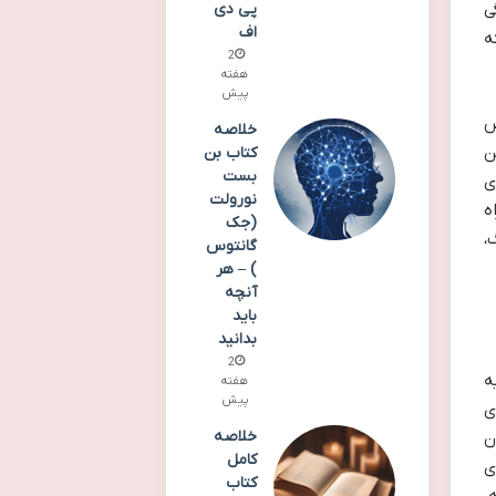
پی دی
ی
اف
ه
2
هفته
پیش
ص
خلاصه
ن
کتاب بن
بست
ی
نورولت
ه
(جک
،
گانتوس
) – هر
آنچه
باید
بدانید
2
ه
هفته
پیش
ی
خلاصه
ن
کامل
ی
کتاب
.