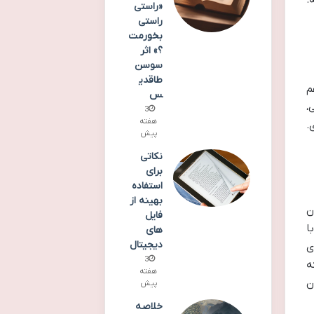
«راستی
راستی
بخورمت
؟» اثر
سوسن
طاقدی
م
س
،
3
هفته
.
پیش
نکاتی
برای
استفاده
بهینه از
ون
فایل
ا
های
دیجیتال
ی
3
ه
هفته
ن
پیش
خلاصه