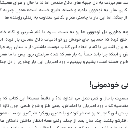
تت، هم ببردت به دل جبهه های دفاع مقدس اما نه با حال و هوای همیشگ
 کاری های یه نوجوون بامزه و خسته، «ایرج خسته است» همون چیزیه ک
ز جنگه، اما این بار با چاشنی طنز و نگاهی متفاوت به زندگی رزمنده ها.
ونه چطوری دل نوجوون ها رو به دست بیاره، با قلم شيرين و نگاه خا
لق کرده که حسابی جای خودش رو تو ادبیات دفاع مقدس باز کرده. ای
ه برای آشنایی با تمام ابعاد این کتاب دوست داشتنی؛ از داستان پرماجرا
 و اینکه چرا باید حتماً یه بار هم که شده سراغش بری. پس با ما همرا
«ایرج خسته است» بشیم و ببینیم داوود امیریان این بار چطوری از دل جنگ
ی خودمونی!
یت باحال و کمی تنبل می اندازه، نه؟ و دقیقاً همینه! این کتاب که ی
مقدسیه که داوود امیریان با امضاش، یعنی طنز و شوخ طبعی، جون تازه ا
یش این گنجینه رو منتشر کرده و با همین رویکرد طنزآمیز، تونست همو
بوشکنی کنه. فکرشو بکنید، چند سال بعد از جنگ، وقتی همه انتظار داشتن داستان ها
اد وسط و نشون می ده که جبهه هم کلی لحظات شیرین و بامزه داشته