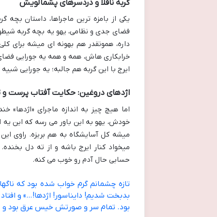
گربه ناقلا و دردسرهای پشمالویش
یکی از بامزه ترین ماجراها، داستان بچه گ
فضای جدی و نظامی، یهو یه بچه گربه شیطون 
داره، همونقدر هم بهونه ای میشه برای کلی
خرابکاری هاش، همه و همه یه جورایی فضای 
ایرج با این گربه هم جالبه؛ یه جورایی شبیه
اژدهای دروغین: حکایت آفتاب پرست و 
اما هیچ چیز به اندازه ماجرای «اژدها» خ
خودش، یهو به این باور می رسه که این یه ا
میشه کل آسایشگاه به هم بریزه. راوی ای
میخواد کنار ایرج باشه و از ته دل بخنده
حسابی حال آدم رو خوب می کنه.
تازه چشمانم گرم خواب شده بود که ناگهان
بدبخت شدیم! دایناسور! اژدها!…» و افتاد
بود. تمام سر و صورتش خیس عرق بود و 