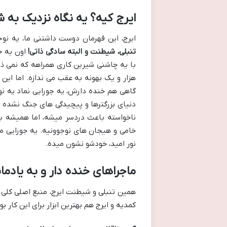
ایرج کیه؟ یه نگاه نزدیک ب
ایرج، این قهرمان دوست داشتنی ما، یه نوجوون ۱۵ ساله ست که توصیف اصلیش رو میشه تو سه کلمه
تنبلی، شیطنت و البته سادگی ذاتی!
اون یه ج
با یه چاشنی شیرین کاری همراهه که نمی ذا
هزار و یک بهونه به عقب می ندازه. اما ا
گاهی هم خنده دارش، یه جورایی نماد یه ن
دنیای بزرگترها و پیچیدگی های جنگ نشده 
ناخواسته باعث دردسر میشه، اما همیشه ب
خامی و هیجان های نوجوونیه. یه جورایی م
نور امید، خودشو نشون میده.
ماجراهای خنده دار و به یادما
همین تنبلی و شیطنت ایرج، منبع اصلی کلی 
کمدیه و ایرج هم بهترین ابزار برای این کار ب