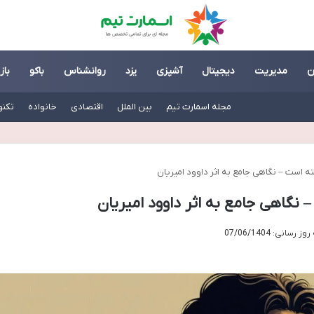
ن
مدیریت
دیجیتال
آشپزی
یزد
روانشناس
باکو
باز
مجله اسمارت تیم
بین الملل
اقتصادی
خانواده
تکنو
 است – نگاهی جامع به اثر داوود امیریان
نگاهی جامع به اثر داوود امیریان
رسانی: 07/06/1404