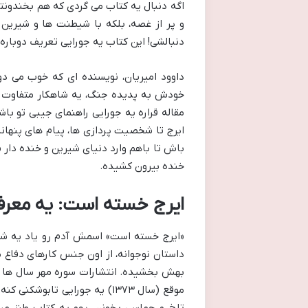
اگه دنبال یه کتاب می گردی که هم بخندون
و پر از غصه، بلکه با شیطنت ها و شیرین
دنبالشی! این کتاب یه جورایی تعریف دوباره ا
داوود امیریان، نویسنده ای که خوب می د
خودش به پدیده جنگ، یه شاهکار متفاوت خ
مقاله قراره یه جورایی راهنمای جیبی تو باش
ایرج تا شخصیت پردازی ها، پیام های پنهانش
باش تا باهم وارد دنیای شیرین و خنده دار 
خنده بیرون کشیده.
ایرج خسته است: یه معرف
«ایرج خسته است» اسمش آدم رو یاد یه شخص
داستان نوجوانه، از اون جنس کارهای دفاع 
بهش بخشیده. انتشارات سوره مهر سال ها پ
موقع (سال ۱۳۷۳) یه جورایی تا
تلخ و حماسی بخونن، یهو یه کتاب طنز می