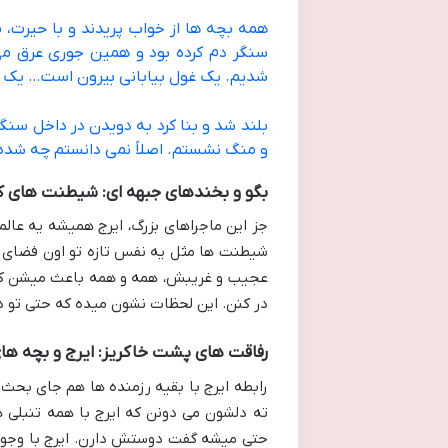
همه بچه ها از خواب پریدند و با حیرت، ب
سنگر دم کرده بود و همین جوری عرق می 
شدیم. یک غول بیابانی بیرون است… یک اژده
بلند شد و بنا کرد به دویدن در داخل سنگر
و منگ نشستم. اصلاً نمی دانستم چه شده 
بگو و بخندهای جبهه ای: شیطنت های 
جز این ماجراهای بزرگ، ایرج همیشه یه عال
شیطنت ها مثل یه نفس تازه تو اون فضای س
عجیب و غریبش، همه و همه باعث میشن که 
در کنن. این لحظات نشون میده که حتی تو 
رفاقت های پشت خاکریز: ایرج و بچه های
رابطه ایرج با بقیه رزمنده ها هم جای بحث
ته دلشون می دونن که ایرج با همه تنبلی
حتی میشه گفت دوستش دارن. ایرج با وجود هم