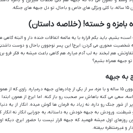
نگه.
ه بامزه و خسته! (خلاصه داستان)
است» بشیم، باید بگم قراره با یه عالمه اتفاقات خنده دار و البته گاهی ه
 شخصیت محوری می گردن: ایرج! این پسر نوجوون باحال و دوست داشتنی
 تفاوتش، هم لبخند به لب آدم میاره، هم گاهی باعث میشه به فکر فرو بری
ج تو جبهه همراه بشیم؟
ج به جبهه
داستان از جایی شروع میشه که ایرج، یه نوجوون ۱۵ ساله و با مزه، سر از یکی از چادرهای جبهه درمیاره. راوی که از هم
سه، سعی می کنه باهاش سر صحبت رو باز کنه. اما ایرج از همون ابتدا ب
 از شور جنگ رو داره، نه زیاد به فرمان ها گوش میده. انگار از یه دنیا
 و شیطنت. ورودش به جبهه خودش یه داستانه، یه جورایی انگار نه انگار ک
ن روزهای اول میشه فهمید که جبهه قرار نیست با حضور ایرج، دیگه او
ار و غیرمنتظره بیفته.