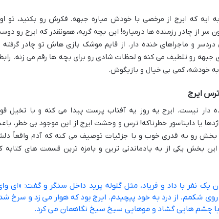
ربه ایه که ایرج از مرخصی با خودش میاره جبهه. فکرش رو بکنید، تو او
سر از چادر رزمنده ها درمیاره! این بچه گربه، همونقدر که ایرج رو دوس
 دردسر و ماجراهای خنده دار. از قایم موشک بازی هاش تو چادر گرفته ت
جبهه رو تلطیف می کنه و لحظات شادی رو برای بچه ها رقم می زنه. رابط
 به خودشه، کمی بی خیال و بازیگوش.
ترس ایرج
نده دار نیست. ایرج یه روز یه آفتاب پرست پیدا می کنه و با تخیل قو
ژدها یا دایناسور خطرناکه! ترس و وحشت ایرج از این موجود بی خطر، باع
ن بخش رو به قدری خوب و با جزئیات توصیف می کنه که آدم واقعاً دل
. این بخش یکی از به یادماندنی ترین و بامزه ترین قسمت های کتابه ک
 یک نفر با داد و فریاد، مثل گلوله پرید داخل سنگر و گفت: «ای وای
 روی شکمم. از درد به خود پیچیدم. ایرج بود که هوار می زد و سرخ شد
با چشم هایی گشاد و موهایی سیخ سیخ نگاهمان می کرد.