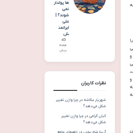
ها پولدار
ه
نمی
شوند؟ |
علی
ایرانمن
ش
ا
4
هفته
ی
پیش
و
ی
،
و
نظرات کاربران
ه
ه
شهریار عکاشه
در
چرا واژن تغییر
شکل می‌دهد؟
کیان گرامی
در
چرا واژن تغییر
شکل می‌دهد؟
ن
آزیتا شاه بختی
در
راهنمای جامع