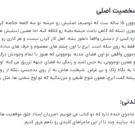
ه شخصیت اصلی
 خلاصه کرد:
وری تنبله که گاهی باعث میشه بقیه رو کلافه کنه، اما همین تنبلیش ه
ره کسی از دستش واقعاً دلخور بشه. اهل کار کردن نیست و هر کاری رو ب
ین فقط یه روی سکه است. ایرج با اون چشم های معصوم و حرف های ساده 
وجوون واقعی تو اون فضای جدیه. نوجوونی که هنوز با تمام وجودش درگی
و همین نوجوونی، یه حس امید و زندگی به فضای جبهه تزریق می کنه. او
ا یه نگاه پاک و بی غرض. شیطنت هاش نه از روی بدجنسی، بلکه از رو
یشه گفت ایرج، همون شوخ طبعی و سرزندگیه که تو اوج سختی ها، مثل ی
ندنی:
ماجرای خنده داره که تو کتاب می خونیم. امیریان استاد خلق موقعیت ها
وده. بیایید چند تا از این ماجراهای کلیدی رو باهم مرور کنیم: