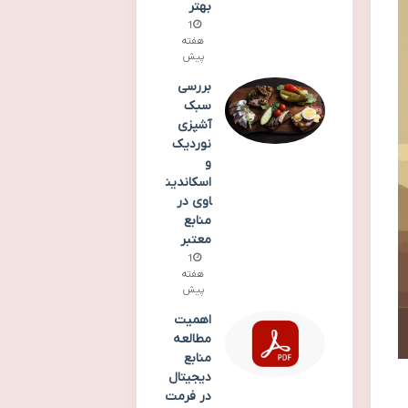
بهتر
1
هفته
پیش
بررسی
سبک
آشپزی
نوردیک
و
اسکاندین
اوی در
منابع
معتبر
1
هفته
پیش
اهمیت
مطالعه
منابع
دیجیتال
در فرمت