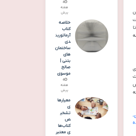
4
هفته
ن
پیش
ت
خلاصه
ا
کتاب
آرماتوربن
ه
دی
ساختمان
های
بتنی |
صالح
ی
موسوی
ث
4
ش
هفته
پیش
ه
معیارها
ی
تشخی
،
ص
ه
کتاب‌ها
ی معتبر