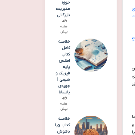
حوزه
ی
مدیریت
بازرگانی
ت
4
هفته
پیش
ج
خلاصه
کامل
کتاب
اطلس
پایه
ن
فیزیک و
ی
شیمی |
ی
جوردی
یانسانا
4
هفته
پیش
ا
خلاصه
و
کتاب چرا
باهوش
ا