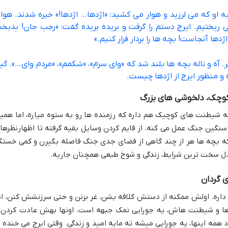
ه او که می لرزید و هوار می کشید: «اژدها… اژدها!» خیره شدند. هوا
ریختیم. ایرج دستم را گرفت و بریده بریده گفت: «رجب جان! بدبخ
ا آنجاست! بچه ها را بردار فرار کنیم.»
. آه و ناله بچه ها بلند شد که «وای سرم»، «شکمم»، «مردم وای…». گی
و منظور ایرج از اژدها چیست.
کوچک، دلخوشی های بزرگ
مه شیطنت های کوچیک هم داره که رزمنده ها رو به ستوه میاره، اما همی
نگین جنگ عمل می کنه. از قایم کردن وسایل بقیه گرفته تا اظهارنظرها
بچه ها هر از چند گاهی از فضای جدی جنگ فاصله بگیرن و کمی خستگ
دل سخت ترین شرایط، زندگی و شوخ طبعی همچنان جاریه.
 گردان
 داره. اولش ممکنه از دستش کلافه بشن، غر بزنن و حتی سرزنشش کنن، ام
 ها و شیطنت هاش، یه جورایی نمک جبهه است. اونها بهش عادت کردن 
ه اینها، یه جورایی میشه ته مایه امید و زندگی. وقتی ایرج می خنده ی