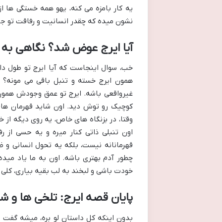
یه کار بامزه می کنه، یهو همه خستگی ها ا
نشون میده که چقدر انسانیت و رفاقت تو جب
آیا ایرج عوض شد؟ نگاهی به
خب، سوال اینجاست که آیا ایرج تو طول داست
همون ایرج خسته و تنبل باقی می مونه؟ را
غیرواقعی باشه. ایرج تو عمق وجودش همون
کوچیک رو توش دید. اون شاید قهرمان های
وقتا، در بزنگاه های خاص، یه روی دیگه از 
اون تنبلی ذاتی کنار میره و یه حسی از 
قهرمانانه نیست، بلکه یه تحول انسانی و 
چطور آدم بهتری باشه. اون به ما یاد میده
خودت باشی و لبخند به لب بقیه بیاری، کلی 
پایان قصه ایرج: تلخی ها و ش
بدون اینکه کل داستان لو بره، میشه گفت پ