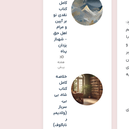
کامل
کتاب
نقدی نو
بر آیین
و مرام
م
اهل حق
ا
– شهناز
و
یزدان
پناه
ر
3
ن
هفته
ی
پیش
ه
خلاصه
کامل
کتاب
شاه، بی
بی،
سرباز
ی
(ولادیمی
ر
ناباکوف)