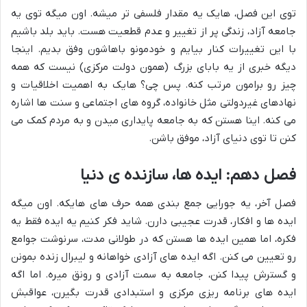
توی این فصل، هایک یه مقدار فلسفی تر میشه. اون میگه توی یه
جامعه آزاد، زندگی پر از تغییر و عدم قطعیت هست. باید بلد باشیم
با این تغییرات کنار بیایم و خودمونو باهاشون وفق بدیم. اینجا
دیگه خبری از یه بابای بزرگ (همون دولت مرکزی) نیست که همه
چیز رو برامون مرتب کنه. پس چی؟ هایک به اهمیت اخلاقیات و
نهادهای غیردولتی مثل خانواده، گروه های اجتماعی و سنت ها اشاره
می کنه. اینا هستن که به جامعه پایداری میدن و به مردم کمک می
کنن تا توی دنیای آزاد، موفق باشن.
فصل دهم: ایده ها، سازنده ی دنیا
فصل آخر، یه جورایی جمع بندی همه حرف های هایکه. اون میگه
ایده ها و افکار، قدرت عجیبی دارن. شاید فکر کنیم یه ایده فقط یه
فکره، اما همین ایده ها هستن که در طولانی مدت، سرنوشت جوامع
رو تعیین می کنن. اگه ایده های آزادی خواهانه و لیبرال زنده بمونن
و گسترش پیدا کنن، جامعه به سمت آزادی و رونق میره. اما اگه
ایده های برنامه ریزی مرکزی و استبدادی قدرت بگیرن، عواقبش