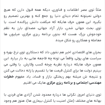
مثلاً توی عصر اطلاعات و فناوری، دیگه همه قبول دارن که هیچ
دولتی نمیتونه تمام دیتای دنیا رو جمع کنه و بهترین تصمیم رو
بگیره. این همون حرف هایکه که میگفت دانش پراکنده است. یا
توی بحث جهانی شدن، بازار آزاد جهانی، مصداق بارز یه نظم
خودجوش بزرگ هست که بدون برنامه ریزی مرکزی، میلیون ها
معامله و همکاری رو شکل میده.
بحران های اقتصادی اخیر هم نشون داد که دستکاری توی نرخ بهره و
سیاست های پولی، واقعاً می تونه چه فاجعه هایی به بار بیاره. این
همون حرف هایکه درباره نظریه چرخه کسب وکارش. یا وقتی می
بینیم دولت ها برای کنترل قیمت ها یا تقسیم یارانه دخالت می کنن
و نتیجه ش میشه بهم ریختگی بازار و فساد، یاد مفهوم
خطرات
مهندسی اجتماعی و برنامه ریزی مرکزی
هایک می افتیم.
توی دنیای امروز، نگرانی ها درباره محدود شدن آزادی های فردی، با
بهانه های مختلف (مثل امنیت یا کنترل بیماری ها)، هنوز هم وجود