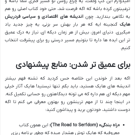
امیدوارم این گپ وگفت، یه چراغ روشن تو مسیر فکری شما باشه و
ترغیبتون کرده باشه که اگه فرصت شد، حتی خود کتاب اصلی رو هم
یه نگاهی بندازید. چون
اندیشه های اقتصادی و سیاسی فردریش
هایک
گنجینه ایه که هر بار بهش سر بزنی، یه چیز جدید یاد
میگیری. دنیای امروز، بیش از هر زمان دیگه ای، نیاز به درک عمیق
تر این ایده ها داره تا بتونیم مسیر درستی رو برای پیشرفت انتخاب
کنیم.
برای عمیق تر شدن: منابع پیشنهادی
اگه بعد از خوندن این خلاصه حس کردید که تشنه فهم بیشتر
اندیشه های هایک هستید، باید بگم تنها نیستید! هایک آثار خیلی
مهم دیگه ای هم داره که می تونه دیدگاهتون رو حسابی تکمیل کنه.
در اینجا چند تا از مهم ترینشون رو بهتون معرفی می کنم تا اگه
دوست داشتید، خودتون برید و پیداشون کنید:
«راه بندگی» (The Road to Serfdom):
این همون کتاب
معروفیه که هایک توش هشدار میده که چطور برنامه ریزی