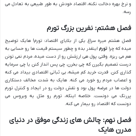
و نرخ بهره دخالت نکنه، اقتصاد خودش به طور طبیعی به تعادل می
رسه.
فصل هشتم: نفرین بزرگ تورم
فصل هشتم میره سراغ یکی از بلایای اقتصاد: تورم! هایک توضیح
میده که چرا
تورم
اینقدر بده و چطور سیستم قیمت ها رو حسابی به
هم می ریزه. وقتی پول هی ارزشش رو از دست میده، مردم نمی تونن
درست تصمیم بگیرن که چی بخرن، چی پس انداز کنن یا چی سرمایه
گذاری کنن. قدرت خرید کم میشه، بی ثباتی اقتصادی بیداد می کنه
و اعصاب مردم رو خورد می کنه. هایک به شدت مخالف دستکاری
دولت ها در عرضه پول بود و نقش دولت رو در ایجاد و کنترل تورم
پررنگ می دونست. خلاصه اینکه، تورم رو مثل یه ویروس می
دونست که اقتصاد رو بیمار می کنه.
فصل نهم: چالش های زندگی موفق در دنیای
مدرن هایک