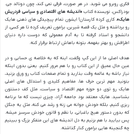
فکری روبرو می شوید. در هر صورت، فرقی نمی کند، چون دونالد جی.
بودراکس، نویسنده کتاب
«اندیشه های اقتصادی و سیاسی فردریش
هایک»
، کاری کرده کارستان! ایشون تمام پیچیدگی های ذهنی هایک
رو برداشته و مثل یک قصه شیرین، برامون تعریف کرده تا هر کسی، از
دانشجو و استاد گرفته تا یه آدم معمولی که دوست داره دنیای
اطرافش رو بهتر بفهمه، بتونه باهاش ارتباط برقرار کنه.
هدف اصلی ما از این گپ وگفت، اینه که یه خلاصه ی حسابی و در
عین حال عمیق از این کتاب رو با هم مرور کنیم. یعنی بدون اینکه
نیاز باشه یه عالمه وقت بذارید و تمام صفحات کتاب رو ورق بزنید،
بتونید مهم ترین حرف ها، مفاهیم کلیدی و استدلال های اصلی
هایک رو توی دو حوزه مهم اقتصاد و سیاست، مثل کف دستتون
بشناسید. هایک معتقد بود جامعه آزاد، چیزی نیست که ما برنامه
ریزی کنیم، بلکه خودش جوانه می زنه و رشد می کنه، مثل یه جنگل
که بدون دستور هیچ باغبانی، با نظم و قانون خودش سرسبز میشه.
پس بیایید با هم بزنیم به دل اندیشه های این متفکر بزرگ و ببینیم
چه گنجینه هایی برامون کنار گذاشته.