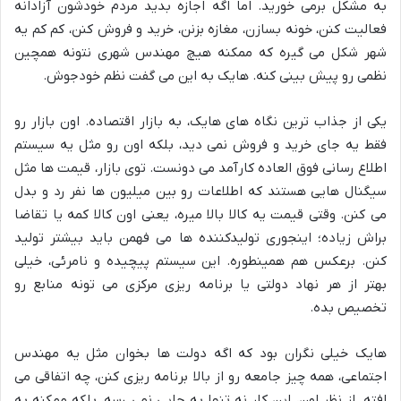
به مشکل برمی خورید. اما اگه اجازه بدید مردم خودشون آزادانه
فعالیت کنن، خونه بسازن، مغازه بزنن، خرید و فروش کنن، کم کم یه
شهر شکل می گیره که ممکنه هیچ مهندس شهری نتونه همچین
نظمی رو پیش بینی کنه. هایک به این می گفت نظم خودجوش.
یکی از جذاب ترین نگاه های هایک، به بازار اقتصاده. اون بازار رو
فقط یه جای خرید و فروش نمی دید، بلکه اون رو مثل یه سیستم
اطلاع رسانی فوق العاده کارآمد می دونست. توی بازار، قیمت ها مثل
سیگنال هایی هستند که اطلاعات رو بین میلیون ها نفر رد و بدل
می کنن. وقتی قیمت یه کالا بالا میره، یعنی اون کالا کمه یا تقاضا
براش زیاده؛ اینجوری تولیدکننده ها می فهمن باید بیشتر تولید
کنن. برعکس هم همینطوره. این سیستم پیچیده و نامرئی، خیلی
بهتر از هر نهاد دولتی یا برنامه ریزی مرکزی می تونه منابع رو
تخصیص بده.
هایک خیلی نگران بود که اگه دولت ها بخوان مثل یه مهندس
اجتماعی، همه چیز جامعه رو از بالا برنامه ریزی کنن، چه اتفاقی می
افته. از نظر اون، این کار نه تنها به جایی نمی رسه، بلکه ممکنه به