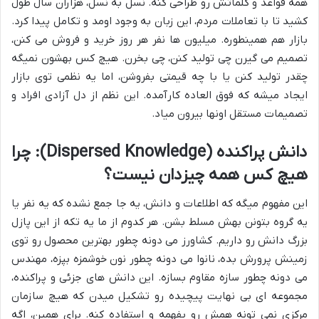
همه قواعد و کلماتش رو طراحی کنه. نسل به نسل، هزاران سال طول
کشید تا با تعاملات مردم، این زبان به وجود اومد و تکامل پیدا کرد.
بازار هم همینطوره. میلیون ها نفر هر روز خرید و فروش می کنن،
تصمیم می گیرن چی تولید کنن، چی بخرن. هیچ کس بهشون نمیگه
چقدر تولید کنن یا با چه قیمتی بفروشن، اما یه نظمی توی بازار
ایجاد میشه که فوق العاده کارآمده. این نظم از دل آزادی افراد و
تصمیمات مستقل اونها بیرون میاد.
دانش پراکنده (Dispersed Knowledge): چرا
هیچ کس همه چیزدان نیست؟
این مفهوم میگه که اطلاعات و دانش، یه جا جمع نشده که یه نفر یا
یه گروه بتونن بهش مسلط بشن. هر کدوم از ما یه تکه از این پازل
بزرگ دانش رو داریم. کشاورز می دونه چطور بهترین محصول رو توی
زمینش پرورش بده، نانوا می دونه چطور نون خوشمزه بپزه، مهندس
می دونه چطور سازه مقاوم بسازه. این دانش های جزئی و پراکنده،
مجموعه ای بی نهایت پیچیده رو تشکیل میدن که هیچ سازمان
مرکزی نمی تونه همش رو بفهمه و استفاده کنه. برای همین، اگه