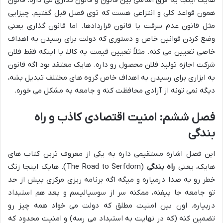
هایک اینجا یه فرق اساسی بین قانون و قانون گذاری می ذاره. قانون
همون قواعد کلی و انتزاعی هست که توی فصل قبل گفتیم. چیزایی
مثل قانون عدم سرقت یا قانون قراردادها. اما قانون گذاری یعنی
وضع کردن قوانین خاص و دستوری که دولت برای رسیدن به اهداف
خاصی تعیین می کنه. مثلاً تعیین قیمت یه کالا، یا اینکه فقط فلان
شرکت اجازه تولید فلان محصول رو داره. هایک معتقد بود اگه قانون
به ابزاری برای رسیدن به اهداف خاص گروه های مختلف تبدیل بشه،
دیگه نمی تونه از آزادی محافظت کنه و جامعه به مشکل می خوره.
فصل ششم: امنیت اقتصادی کاذب و راه
بندگی
این فصل اشاره مستقیمی داره به یکی از معروف ترین کتاب های
هایک، یعنی
راه بندگی
(The Road to Serfdom). هایک اینجا زنگ
خطر رو به صدا درمیاره و میگه اگه برنامه ریزی مرکزی بیش از حد
تو جامعه جا بیفته، ممکنه سر از سوسیالیسم و بعد هم استبداد
دربیاره. اون بین امنیت مطلق که دولت می خواد همه چیز رو
تضمین کنه (که در نهایت به استبداد می رسه) و امنیت محدود که