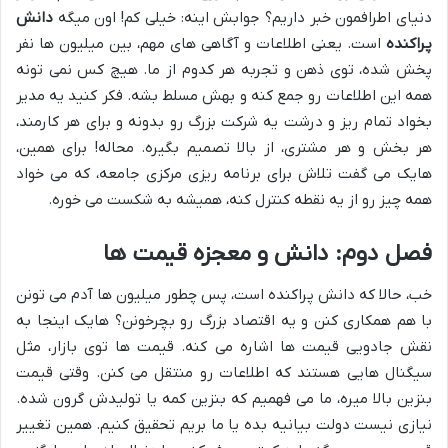
دنیای اطرافمون خبر داریم؟ جوابش اینه: خیلی کم! اون میگه
دانش
پراکنده
است. یعنی اطلاعات و آگاهی های مهم، بین میلیون ها نفر
پخش شده، توی ذهن و تجربه هر کدوم از ما. هیچ کس نمی تونه
همه این اطلاعات رو جمع کنه و بهش مسلط بشه. فکر کنید یه مدیر
بخواد تمام ریز و درشت یه شرکت بزرگ رو بدونه و برای هر کارمند،
هر بخش و هر مشتری، از بالا تصمیم بگیره. محاله! برای همین،
هایک می گفت تلاش برای برنامه ریزی مرکزی جامعه، که می خواد
همه چیز رو از یه نقطه کنترل کنه، همیشه به شکست می خوره.
فصل دوم: دانش و معجزه قیمت ها
خب، حالا که دانش پراکنده است، پس چطور میلیون ها آدم می تونن
با هم همکاری کنن و یه اقتصاد بزرگ رو بچرخونن؟ هایک اینجا به
نقش جادویی قیمت ها اشاره می کنه. قیمت ها توی بازار، مثل
سیگنال هایی هستند که اطلاعات رو منتقل می کنن. وقتی قیمت
بنزین بالا میره، ما می فهمیم که بنزین کمه یا تولیدش گرون شده.
نیازی نیست دولت بیانیه بده یا ما بریم تحقیق کنیم. همین تغییر