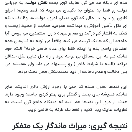
عده ای دیگه هم می گن، هایک توی بحث
نقش دولت
، یه جورایی
دولت رو فقط به عنوان یه نگهبان می بینه که فقط وظیفه اجرای
قانون رو داره. در حالی که توی دنیای امروز، دولت ها وظایف دیگه
ای مثل تأمین آموزش و بهداشت عمومی، حمایت از محیط زیست و
کمک به اقشار کم درآمد رو هم بر عهده دارن. منتقدین می پرسن، آیا
جامعه ای که هایک ترسیم می کنه، واقعاً می تونه به نیازهای همه
اعضاش پاسخ بده یا اینکه فقط برای عده خاصی خوبه؟ البته خود
هایک هم به این مسائل بی توجه نبود و راه حل هایی مثل حداقل
درآمد (البته با شرایط خاص) رو پیشنهاد می داد، ولی همیشه مرز
بین دخالت و عدم دخالت از دید منتقدینش محل بحث بوده.
این نقدها نشون میده که حتی با وجود ارزش بالای اندیشه های
هایک، همیشه جای بحث و گفتگو برای بهتر کردن جامعه وجود داره.
هدف از مرور این نقدها هم اینه که دیدگاه جامع تری نسبت به
نظریات هایک پیدا کنیم و فقط یک طرفه به قاضی نریم.
نتیجه گیری: میراث ماندگار یک متفکر