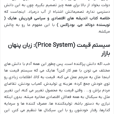
دولت بخواد از بالا برای همه چیز تصمیم بگیره، چون به این دانش
دسترسی نداره، تصمیماتش اشتباه از آب درمیاد. اینجاست که
خلاصه کتاب اندیشه های اقتصادی و سیاسی فردریش هایک (
نویسنده دونالد جی. بودراکس )
با این مفهوم ما رو به چالش
میکشه.
سیستم قیمت (Price System): زبان پنهان
بازار
خب، اگه دانش پراکنده است، پس چطور این همه آدم با دانش های
مختلف می تونن با هم کار کنن؟ هایک می گه سیستم قیمت ها
اینجا مثل یه مترجم عمل می کنه. قیمت یه کالا، اطلاعات زیادی رو
توی خودش جمع کرده: هزینه ی تولیدش، کمیاب بودنش، تقاضای
مردم براش و… . وقتی قیمت یه محصول تغییر می کنه، این تغییر
مثل یه سیگنال به همه فعالان اقتصادی مخابره میشه. بدون اینکه
نیازی به دستور باشه، تولیدکننده ها، مصرف کننده ها و سرمایه
گذارها، رفتار خودشون رو با این سیگنال ها تنظیم می کنن. این