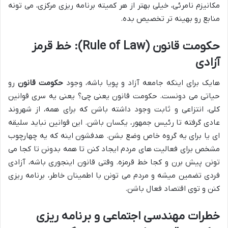
مکانیزم نامرئی، خیلی بهتر از هر کمیته برنامه ریزی مرکزی، می تونه
منابع رو بهینه تر تخصیص بده.
حکومت قانون (Rule of Law): خط قرمز
آزادی
هایک برای اینکه جامعه آزاد و پویا باشه، وجود
حکومت قانون
رو
حیاتی می دونست. حکومت قانون یعنی چی؟ یعنی یه سری قوانین
کلی، انتزاعی و ثابت وجود داشته باشن که برای همه، از شهروند
عادی گرفته تا رئیس جمهور، یکسان باشن. این قوانین نباید سلیقه
ای یا برای یه گروه خاص وضع بشن. هدفشون اینه که یه چهارچوب
مشخص برای فعالیت های مردم ایجاد کنن تا همه بدونن تا کجا می
تونن پیش برن و کجا خط قرمزه. وقتی قانون اینجوری باشه، آزادی
فردی تضمین میشه و مردم می تونن با اطمینان خاطر، برنامه ریزی
کنن و توی اقتصاد فعال باشن.
خطرات مهندسی اجتماعی و برنامه ریزی