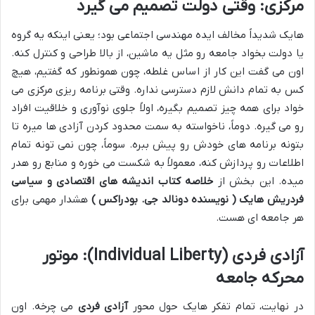
مرکزی: وقتی دولت تصمیم می گیرد
هایک شدیداً مخالف ایده مهندسی اجتماعی بود؛ یعنی اینکه یه گروه
یا دولت بخواد جامعه رو مثل یه ماشین، از بالا طراحی و کنترل کنه.
اون می گفت این کار از اساس غلطه، چون همونطور که گفتیم، هیچ
کس به تمام دانش لازم دسترسی نداره. وقتی برنامه ریزی مرکزی می
خواد برای همه چیز تصمیم بگیره، اولاً جلوی نوآوری و خلاقیت افراد
رو می گیره. دوماً، ناخواسته به سمت محدود کردن آزادی ها میره تا
بتونه برنامه های خودش رو پیش ببره. سوماً، چون نمی تونه تمام
اطلاعات رو پردازش کنه، معمولاً به شکست می خوره و منابع رو هدر
میده. این بخش از
خلاصه کتاب اندیشه های اقتصادی و سیاسی
فردریش هایک ( نویسنده دونالد جی. بودراکس )
هشدار مهمی برای
هر جامعه ای هست.
آزادی فردی (Individual Liberty): موتور
محرکه جامعه
در نهایت، تمام تفکر هایک حول محور
آزادی فردی
می چرخه. اون