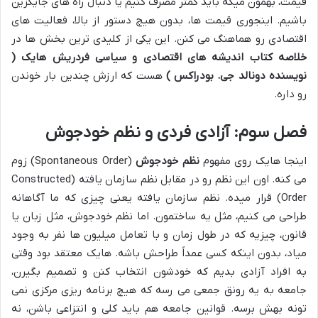
قیمت، بهمون میگه باید کمتر مصرف کنیم یا دنبال راه های جایگزین
باشیم. اینجوری قیمت ها، بدون هیچ دستور از بالا، فعالیت های
اقتصادی رو هماهنگ می کنن. این یکی از کلیدی ترین بخش ها در
خلاصه کتاب اندیشه های اقتصادی و سیاسی فردریش هایک (
نویسنده دونالد جی. بودراکس )
هست که ارزش چندین بار خوندن
رو داره.
فصل سوم: آزادی فردی و نظم خودجوش
اینجا هایک روی مفهوم
نظم خودجوش
(Spontaneous Order) زوم
می کنه. اون این نظم رو در مقابل نظم سازمان یافته (Constructed
Order) قرار میده. نظم سازمان یافته یعنی چیزی که ما آگاهانه
طراحی می کنیم، مثل یه ساختمون. اما نظم خودجوش، مثل زبان یا
قانون، چیزیه که در طول زمان و با تعامل میلیون ها نفر به وجود
میاد، بدون اینکه کسی عمداً طراحش باشه. هایک معتقد بود وقتی
به افراد آزادی بدیم که خودشون انتخاب کنن و تصمیم بگیرن،
جامعه به یه رونق جمعی می رسه که هیچ برنامه ریزی مرکزی نمی
تونه بهش برسه. قوانین جامعه هم باید کلی و انتزاعی باشن، نه