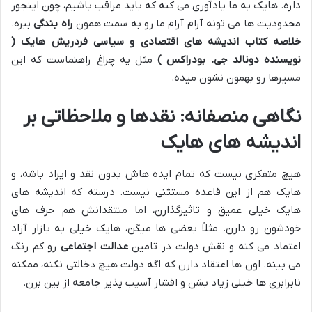
داره. هایک به ما یادآوری می کنه که باید مراقب باشیم، چون اینجور
محدودیت ها می تونه آرام آرام ما رو به سمت همون
راه بندگی
ببره.
خلاصه کتاب اندیشه های اقتصادی و سیاسی فردریش هایک (
نویسنده دونالد جی. بودراکس )
مثل یه چراغ راهنماست که این
مسیرها رو بهمون نشون میده.
نگاهی منصفانه: نقدها و ملاحظاتی بر
اندیشه های هایک
هیچ متفکری نیست که تمام ایده هاش بدون نقد و ایراد باشه، و
هایک هم از این قاعده مستثنی نیست. درسته که اندیشه های
هایک خیلی عمیق و تاثیرگذارن، اما منتقدانش هم حرف های
خودشون رو دارن. مثلاً بعضی ها میگن، هایک خیلی به بازار آزاد
اعتماد می کنه و نقش دولت در تامین
عدالت اجتماعی
رو کم رنگ
می بینه. اون ها اعتقاد دارن که اگه دولت هیچ دخالتی نکنه، ممکنه
نابرابری ها خیلی زیاد بشن و اقشار آسیب پذیر جامعه از بین برن.