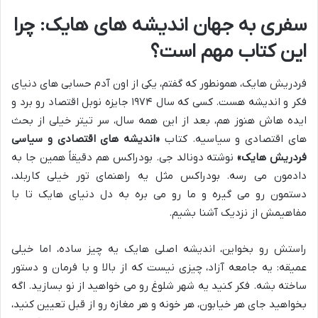
سفری به جهان اندیشه های هایک: چرا
این کتاب مهم است؟
فردریش هایک، همونطور که گفتم، یکی از اون آدم حسابی های دنیای
فکر و اندیشه هست. کسی که سال ۱۹۷۴ جایزه نوبل اقتصاد رو برد و
ایده هاش هنوز هم، بعد از این همه سال، سر تیتر خیلی از بحث
های اقتصادی و سیاسیه. کتاب
«اندیشه های اقتصادی و سیاسی
فردریش هایک»
نوشته دونالد جی. بودراکس هم دقیقاً همین جا به
دادمون می رسه. بودراکس مثل یه راهنمای تور خیلی کاربلد،
دستمون رو می گیره و ما رو می بره به دل دنیای هایک تا با
مفاهیمش از نزدیک آشنا بشیم.
راستش رو بخواین، اندیشه اصلی هایک یه چیز ساده، اما خیلی
عمیقه: یه جامعه آزاد، چیزی نیست که از بالا و با فرمان و دستور
ساخته بشه. فکر کنید یه شهر شلوغ رو می خواهید از نو بسازید. اگه
بخواهید جای هر خیابون، هر خونه و هر مغازه رو از قبل تعیین کنید،