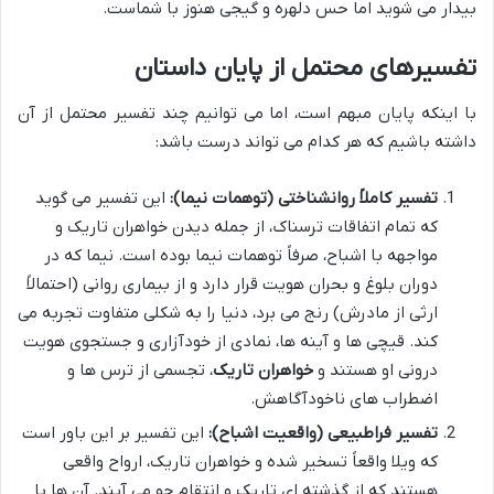
بیدار می شوید اما حس دلهره و گیجی هنوز با شماست.
تفسیرهای محتمل از پایان داستان
با اینکه پایان مبهم است، اما می توانیم چند تفسیر محتمل از آن
داشته باشیم که هر کدام می تواند درست باشد:
تفسیر کاملاً روانشناختی (توهمات نیما):
این تفسیر می گوید
که تمام اتفاقات ترسناک، از جمله دیدن خواهران تاریک و
مواجهه با اشباح، صرفاً توهمات نیما بوده است. نیما که در
دوران بلوغ و بحران هویت قرار دارد و از بیماری روانی (احتمالاً
ارثی از مادرش) رنج می برد، دنیا را به شکلی متفاوت تجربه می
کند. قیچی ها و آینه ها، نمادی از خودآزاری و جستجوی هویت
درونی او هستند و
خواهران تاریک
، تجسمی از ترس ها و
اضطراب های ناخودآگاهش.
تفسیر فراطبیعی (واقعیت اشباح):
این تفسیر بر این باور است
که ویلا واقعاً تسخیر شده و خواهران تاریک، ارواح واقعی
هستند که از گذشته ای تاریک و انتقام جو می آیند. آن ها با