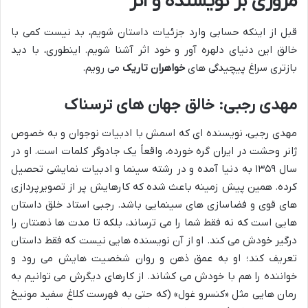
مروری بر نویسنده و اثر
قبل از اینکه حسابی وارد جزئیات داستان شویم، بد نیست کمی با
خالق این دنیای دلهره آور و خود اثر آشنا شویم. اینطوری، با دید
بازتری سراغ پیچیدگی های
خواهران تاریک
می رویم.
مهدی رجبی: خالق جهان های ترسناک
مهدی رجبی، نویسنده ای که اسمش با ادبیات نوجوان و به خصوص
ژانر وحشت در ایران گره خورده، واقعاً یک جادوگر کلمات است. او در
سال ۱۳۵۹ به دنیا آمده و در رشته سینما و ادبیات نمایشی تحصیل
کرده. همین پیش زمینه باعث شده که کارهایش پر از تصویرپردازی
های قوی و فضاسازی های سینمایی باشد. رجبی استاد خلق داستان
هایی است که نه فقط شما را می ترساند، بلکه تا مدت ها ذهنتان را
درگیر خودش می کند. او از آن نویسنده هایی نیست که فقط داستان
تعریف کند؛ او به عمق ذهن و روان شخصیت هایش می رود و
خواننده را هم با خودش می کشاند. از کارهای دیگرش می توانیم به
رمان هایی مثل «کنسرو غول» (که حتی به فهرست کلاغ سفید مونیخ