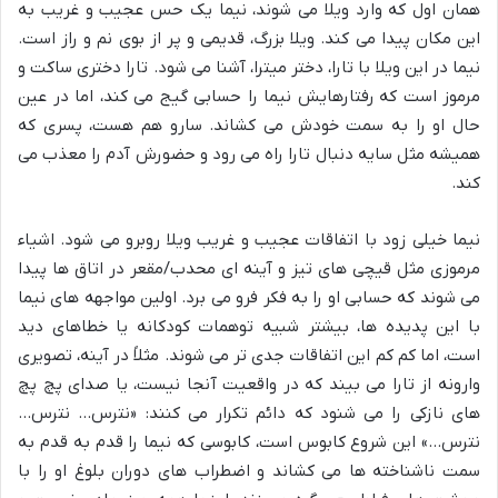
همان اول که وارد ویلا می شوند، نیما یک حس عجیب و غریب به
این مکان پیدا می کند. ویلا بزرگ، قدیمی و پر از بوی نم و راز است.
نیما در این ویلا با تارا، دختر میترا، آشنا می شود. تارا دختری ساکت و
مرموز است که رفتارهایش نیما را حسابی گیج می کند، اما در عین
حال او را به سمت خودش می کشاند. سارو هم هست، پسری که
همیشه مثل سایه دنبال تارا راه می رود و حضورش آدم را معذب می
کند.
نیما خیلی زود با اتفاقات عجیب و غریب ویلا روبرو می شود. اشیاء
مرموزی مثل قیچی های تیز و آینه ای محدب/مقعر در اتاق ها پیدا
می شوند که حسابی او را به فکر فرو می برد. اولین مواجهه های نیما
با این پدیده ها، بیشتر شبیه توهمات کودکانه یا خطاهای دید
است، اما کم کم این اتفاقات جدی تر می شوند. مثلاً در آینه، تصویری
وارونه از تارا می بیند که در واقعیت آنجا نیست، یا صدای پچ پچ
های نازکی را می شنود که دائم تکرار می کنند: «نترس… نترس…
نترس…» این شروع کابوس است، کابوسی که نیما را قدم به قدم به
سمت ناشناخته ها می کشاند و اضطراب های دوران بلوغ او را با