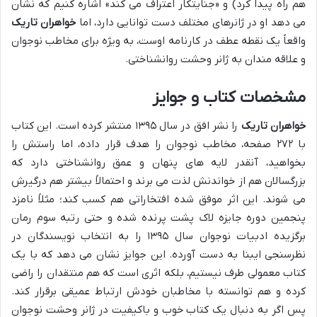
هم راه پیدا کرد) و «جنایتکار اعتراف می کند» اشاره کنیم که نشان
می دهد او در ژانرهای مختلف دست توانایی دارد، اما
خواهران تاریک
واقعاً یک نقطه عطف در کارنامه اوست، به ویژه برای مخاطب نوجوان
و علاقه مندان به ژانر وحشت روانشناختی.
مشخصات کتاب و جوایز
خواهران تاریک
را نشر افق در سال ۱۳۹۵ منتشر کرده است. این کتاب
با ۲۷۲ صفحه، مخاطب نوجوان را هدف قرار داده، اما راستش را
بخواهید، آنقدر لایه های پنهان و عمق روانشناختی دارد که
بزرگسالان هم از خواندنش لذت می برند و احتمالاً بیشتر هم درگیرش
می شوند. این اثر موفق شده افتخاراتی هم کسب کند؛ مثلاً نامزد
پنجمین دوره جایزه لاک پشت پرنده شده و حتی رتبه سوم رمان
برگزیده ادبیات نوجوان سال ۱۳۹۵ را به انتخاب نویسندگان در
نظرسنجی ایبنا به دست آورده. این جوایز نشان می دهد که با یک
کتاب معمولی طرف نیستیم، بلکه اثری است که هم منتقدان را راضی
کرده و هم توانسته با مخاطبان خودش ارتباط عمیقی برقرار کند.
پس اگر به دنبال یک کتاب خوب و باکیفیت در ژانر وحشت نوجوان