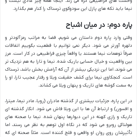
وحشت های فراطبیعی گره می زند. اینجا همه چیز عادی نیست و
نیما باید تکه های پازل این سودوکوی ترسناک را کنار هم بگذارد.
پاره دوم: در میان اشباح
وقتی وارد پاره دوم داستان می شویم، فضا به مراتب رمزآلودتر و
دلهره آورتر می شود. دیگر نمی توانیم با قطعیت بگوییم اتفاقات
صرفاً توهمات نیما هستند یا واقعاً چیزی فراطبیعی در کار است. مرز
بین واقعیت و خیال حسابی باریک شده. نیما و تارا به هم نزدیک تر
می شوند، اما این نزدیکی بیشتر از آن که آرامش بخش باشد، ترسناک
است. کنجکاوی نیما برای کشف حقیقت ویلا و رفتار عجیب تارا، او را
به سمت گوشه های تاریک و پنهان ویلا می کشاند.
در این پاره، جزئیات بیشتری از گذشته مادران (رویا، مادر نیما، میترا،
و افسون) و ارتباط آن ها با این ویلا فاش می شود. انگار گذشته ای
تاریک و رازی کهنه در این دیوارها پنهان شده. نیما با صحنه های
هولناکی روبرو می شود که در نگاه اول توهم به نظر می رسند، اما
تأثیرشان روی روان او واقعی و فلج کننده است. مثلاً صحنه ای که