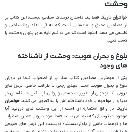
وحشت
خواهران تاریک
فقط یک داستان ترسناک سطحی نیست؛ این کتاب پر
از مضامین عمیق و نمادهایی است که به آن ابعاد روانشناختی و
فلسفی می دهد. اینجا است که می توانیم لایه های پنهان وحشت را
کشف کنیم.
بلوغ و بحران هویت: وحشت از ناشناخته
های وجود
یکی از مهمترین مضامین کتاب، سفر پر از اضطراب نیما در دوران
بلوغ و بحران هویت است. مهدی رجبی با ظرافت خاصی، ترس های
درونی یک نوجوان از تغییرات جسمی و روانی، از یافتن جایگاهش در
دنیا و از مواجهه با خود ناشناخته اش را به تصویر می کشد.
خواهران
تاریک
در واقع استعاره ای است از این وحشت های درونی. آیا
موجودات ترسناکی که نیما می بیند، فقط نمود بیرونی همین اضطراب
ها و توهمات ناشی از بلوغ نیستند؟ نویسنده این ترس های طبیعی
را با فضایی وهم آلود ترکیب می کند تا خواننده به عمق تجربه ی