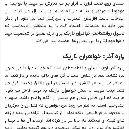
جسدی روی تخت فلزی با ابزار جراحی کنارش می بیند، یا مواجهه با
موجودات مرموز و سایه وار که مدام او را دنبال می کنند. این
اتفاقات باعث افزایش اضطراب و سردرگمی نیما می شود. او دیگر
نمی داند به چشمانش اعتماد کند یا به منطقش. اینجاست که
تحلیل روانشناختی خواهران تاریک
برای درک عمیق تر شخصیت نیما
و مواجهه اش با این بحران ها اهمیت پیدا می کند.
پاره آخر: خواهران تاریک
پاره آخر، اوج داستان و نقطه عطفی است که خواننده را تا مرز جنون
می کشاند. نیما در تلاش است تا گره های باقی مانده را باز کند، اما
به نظر می رسد هر تلاشی، او را بیشتر در این باتلاق وحشت غرق می
کند. اینجا هویت یا نقش
خواهران تاریک
به نوعی فاش می شود،
هرچند که این فاش شدن هم بیشتر از آنکه واضح باشد، مبهم و
چندوجهی است. به نظر می رسد این خواهران، نه فقط ارواح سرگردان
یا موجودات فراطبیعی، بلکه نمادی از گذشته ای فراموش شده و زخم
های کهنه ای هستند که حالا سر باز کرده اند. ارتباط آن ها با نیما و
گذشته مادرش، رویا، به شکلی پیچیده و درهم تنیده نمایش داده