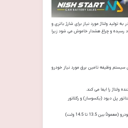
ه تولید ولتاژ مورد نیاز برای شارژ باتری و
خود رسیده و چراغ هشدار خاموش می شود زیرا
 سیستم وظیفه تامین برق مورد نیاز خودرو
ولتاژ را ایفا می کند.
تاتور پل دیود (یکسوساز) و رگلاتور
رگلاتور ولتاژ: ولتاژ خروجی دینام را تنظیم می کند تا در محدوده ایمن و مناسب برای شارژ باتری و تغذیه سیستم های خودرو (معمولاً بین 13.5 تا 14.5 ولت)