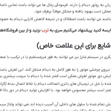
ریان به روتور دینام را دارند. فرسودگی زغال ها می تواند باعث تماس نا
کن است بهبود یافته و مشکل موقتاً برطرف شود.
ه باشند می توانند باعث اصطکاک و در نتیجه کاهش کارایی دینام به خصو
ترب
قایسه کنید پیشنهاد می‌کنیم سری به
بزنید و از بین فروشگاه‌ه
 شایع برای این علامت خاص)
ری در سیستم شارژ نیز می توانند به طور غیرمستقیم یا در ترکیب با ضع
نیروی چرخشی موتور را به طور کامل به دینام منتقل کند. این لغزش باع
ایش دور موتور لغزش ممکن است کمتر شده یا دینام با سرعت بیشتری بچرخ
 یا شل در ترمینال های باتری اتصالات دینام یا نقاط اتصال بدنه (گراند
 کمتر است بیشتر محسوس خواهد بود. با افزایش تولید دینام در دور بالا اف
 تمام شده یا سلول های داخلی آن آسیب دیده اند نمی تواند ولتاژ سیست
 شدن چراغ با گاز دادن نیست اما می تواند مشکل دینام را تشدید کرده و 