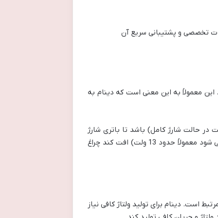
ات تخصصی و پشتیبانی سریع آن
ین معمولاً به این معنی است که دینام به
دی پس از روشن شدن موتور و شروع به کار دینام ولتاژ سیستم باید بالاتر از ولتاژ باتری (حدود 12.6 ولت در حالت شارژ کامل) باشد تا باتری شارژ
شود و سیستم های برقی خودرو تغذیه شوند. اگر ولتاژ به زیر حد آستانه مشخصی (که توسط سازنده خودرو تعیین می شود معمولاً حدود 13 ولت) افت کند چراغ
ط است. دینام برای تولید ولتاژ کافی نیاز
تاژ و جریان کافی تولید کند.