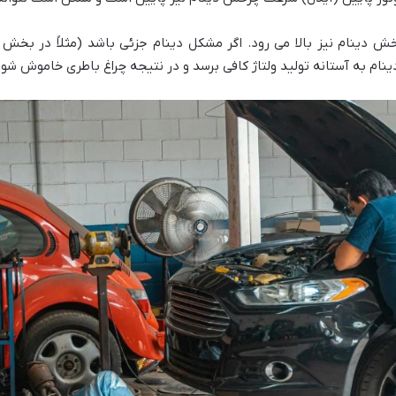
خش دینام نیز بالا می رود. اگر مشکل دینام جزئی باشد (مثلاً در بخ
م به آستانه تولید ولتاژ کافی برسد و در نتیجه چراغ باطری خاموش شود