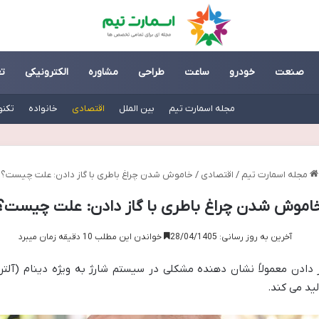
صنعت
خودرو
ساعت
طراحی
مشاوره
الکترونیکی
ت
مجله اسمارت تیم
بین الملل
اقتصادی
خانواده
تکنو
مجله اسمارت تیم
/
اقتصادی
/
خاموش شدن چراغ باطری با گاز دادن: علت چیست؟
اموش شدن چراغ باطری با گاز دادن: علت چیست؟
آخرین به روز رسانی: 28/04/1405
خواندن این مطلب 10 دقیقه زمان میبرد
ادن معمولاً نشان دهنده مشکلی در سیستم شارژ به ویژه دینام (آلترنا
لید می کند.