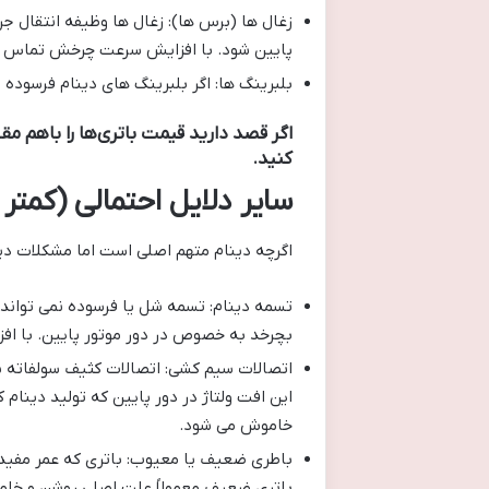
زغال ها (برس ها): زغال ها وظیفه انتقال ج
پایین شود. با افزایش سرعت چرخش تماس مم
بلبرینگ ها: اگر بلبرینگ های دینام فرسود
اگر قصد دارید قیمت باتری‌ها را باهم م
کنید.
سایر دلایل احتمالی (کمتر
اگرچه دینام متهم اصلی است اما مشکلات دیگ
تسمه دینام: تسمه شل یا فرسوده نمی تواند 
بچرخد به خصوص در دور موتور پایین. با افز
اتصالات سیم کشی: اتصالات کثیف سولفاته شده
این افت ولتاژ در دور پایین که تولید دینام
خاموش می شود.
باطری ضعیف یا معیوب: باتری که عمر مفیدش
باتری ضعیف معمولاً علت اصلی روشن و خاموش