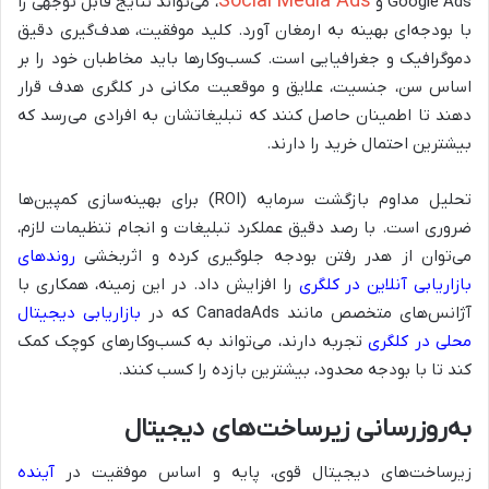
Social Media Ads
Google Ads و
، می‌تواند نتایج قابل توجهی را
با بودجه‌ای بهینه به ارمغان آورد. کلید موفقیت، هدف‌گیری دقیق
دموگرافیک و جغرافیایی است. کسب‌وکارها باید مخاطبان خود را بر
اساس سن، جنسیت، علایق و موقعیت مکانی در کلگری هدف قرار
دهند تا اطمینان حاصل کنند که تبلیغاتشان به افرادی می‌رسد که
بیشترین احتمال خرید را دارند.
تحلیل مداوم بازگشت سرمایه (ROI) برای بهینه‌سازی کمپین‌ها
ضروری است. با رصد دقیق عملکرد تبلیغات و انجام تنظیمات لازم،
می‌توان از هدر رفتن بودجه جلوگیری کرده و اثربخشی
روندهای
بازاریابی آنلاین در کلگری
را افزایش داد. در این زمینه، همکاری با
آژانس‌های متخصص مانند CanadaAds که در
بازاریابی دیجیتال
محلی در کلگری
تجربه دارند، می‌تواند به کسب‌وکارهای کوچک کمک
کند تا با بودجه محدود، بیشترین بازده را کسب کنند.
به‌روزرسانی زیرساخت‌های دیجیتال
زیرساخت‌های دیجیتال قوی، پایه و اساس موفقیت در
آینده