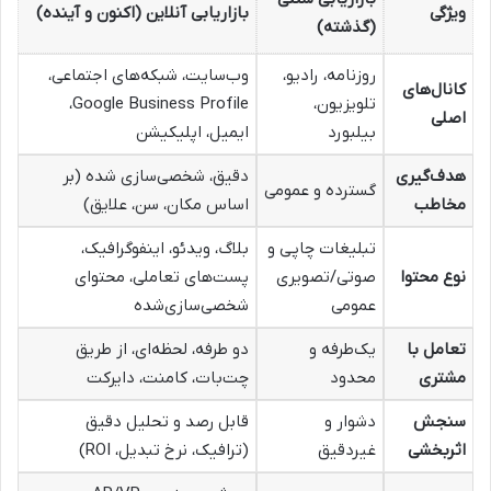
ویژگی
بازاریابی آنلاین (اکنون و آینده)
(گذشته)
روزنامه، رادیو،
وب‌سایت، شبکه‌های اجتماعی،
کانال‌های
تلویزیون،
Google Business Profile،
اصلی
بیلبورد
ایمیل، اپلیکیشن
هدف‌گیری
دقیق، شخصی‌سازی شده (بر
گسترده و عمومی
مخاطب
اساس مکان، سن، علایق)
تبلیغات چاپی و
بلاگ، ویدئو، اینفوگرافیک،
نوع محتوا
صوتی/تصویری
پست‌های تعاملی، محتوای
عمومی
شخصی‌سازی‌شده
تعامل با
یک‌طرفه و
دو طرفه، لحظه‌ای، از طریق
مشتری
محدود
چت‌بات، کامنت، دایرکت
سنجش
دشوار و
قابل رصد و تحلیل دقیق
اثربخشی
غیردقیق
(ترافیک، نرخ تبدیل، ROI)