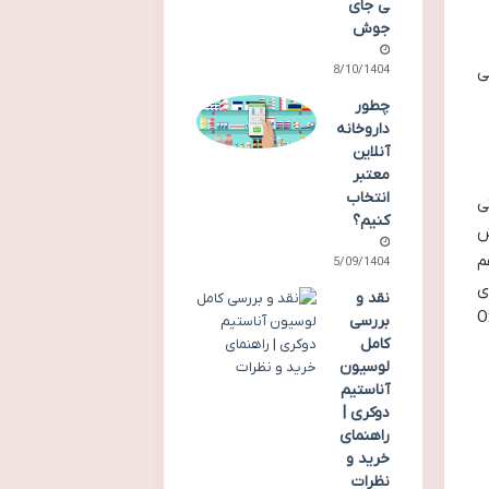
ی جای
جوش
ی
18/10/1404
چطور
داروخانه
آنلاین
معتبر
انتخاب
ی
کنیم؟
ش
م
25/09/1404
ی
نقد و
و Oxygen Plus
بررسی
کامل
لوسیون
آناستیم
دوکری |
راهنمای
خرید و
نظرات