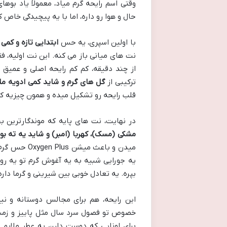
حال و هوا رو داره، اما با یه پیچیدگی خاص
با اولین اسپری، یه حس
ابتدایی تازه و کمی 
نت های میانی باز می کنه. این نت اولیه، 
ترکیبی از
گل های گرم و شاید کمی ادویه ملا
قلب رایحه رو تشکیل میده و همون چیزیه که 
در نهایت، نت های پایه که موندگارترین ب
مشکی (مسک)، کهربا (امبر) و شاید یه ته بوی
یه جورایی شبیه به یه آغوش گرم تو یه روز 
بپره. یه تعادل خوبی بین شیرینی و گرما داره
این رایحه، هم برای مجالس دوستانه و نی
خصوص تو فصول سرد سال مثل پاییز و زمست
برای اونایی که دوست دارن یه عطر ملای