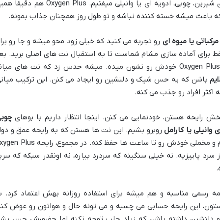
وقتی اسم رایحه گرم میاد، معمولاً یاد بوهای شیرین، چوبی، ادویه ای یا وانیلی میفتیم. Oxygen Plus هم 
 که باعث میشه خسته کننده نباشه و تو طول روز همچنان جذاب بمونه.
مرکباتی یا میوه ای
رو تجربه می کنید که خیلی زود محو میشه و جا رو برا
فقط برای آماده سازی مشام شماست تا به استقبال نت های اصلی برید. بع
از چند دقیقه، کم کم رایحه اصلی و عمیق Oxygen Plus خودش رو نشون میده. میشه حدس زد که نت های میا
یم
باشن که یه حس شیک و دلنشین رو ایجاد می کنن. این ترکیب میانی
اکثر افراد رو جذب می کنه.
خش رایحه هستن، خودنمایی می کنن. اینجا انتظار داریم با بوهای
چوبی
 وانیلی یا کارامل
روبرو بشیم. این نت ها هستن که به رایحه عمق و دوا
میدن و باعث میشن Oxygen Plus حس گرم و مخملی خودش رو تا ساعت ها حفظ کنه. در مجموع، رایح
سرد پاییزیه. نه خیلی سنگینه که سردرد بیاره، نه اونقدر سبکه که سری
.
مه رسمی مناسبه و هم میشه برای استفاده روزانه بهش اعتماد کرد. ب
ون، این رایحه حسابی می چسبه و می تونه حال و هواتون رو عوض کنه
م و دلنشین داشته باشن که زیاد جلب توجه نکنه اما حضورش حس بشه