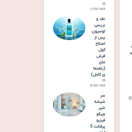
01/09/1404
نقد و
بررسی
لوسیون
پس از
اصلاح
کول
ه
فرش
مای
(راهنما
ی کامل)
28/08/1404
سر
 اسپری استرونکس Oxygen
شیشه
شیر
چیکو
فیزیو
پرفکت 5