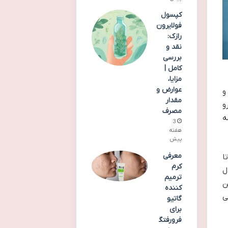
کپسول
فولایرون
رازک:
نقد و
بررسی
کامل |
مزایا،
عوارض و
 و
مقدار
و
مصرف
ه
3
هفته
پیش
معرفی
تا
کرم
ل
ترمیم
ن
کننده
ی
گاتیو
برای
فرورفتگ