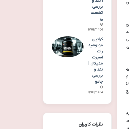
| نقد و
دقیقاً همین
بررسی
تخصص
ی
ی
19/09/1404
د
نی
کراتین
مونوهید
،
رات
اسپرت
مدیکال |
،
نقد و
بررسی
م
جامع
ه Oxygen Plus
ع
18/08/1404
ه
.
نظرات کاربران
،