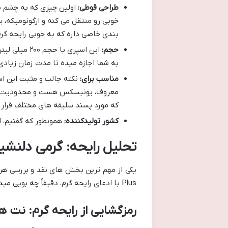
طراحی قوطی:
اولین چیزی که به چشم 
خوبی رو منتقل می کنه و ارگونومیکه،
بندی خاصی داره که به خوبی رایحه گ
حجم:
این اسپری با
به شما اجازه میده تا مدت زمان زیاد
مناسب برای:
نکته جالب و مثبت این اس
معروف، یونیسکس هست و محدودیت جنسی
که مورد پسند سلیقه های مختلف قرار 
کشور تولیدکننده:
همونطور که گفتیم، ا
تحلیل رایحه: گرمی دلنشین و عمیق
Plus با ادعای رایحه گرم، دقیقاً چه بویی میده و چقدر تو این زمینه موفق عمل کرده؟
رمزگشایی از رایحه گرم: نت های است