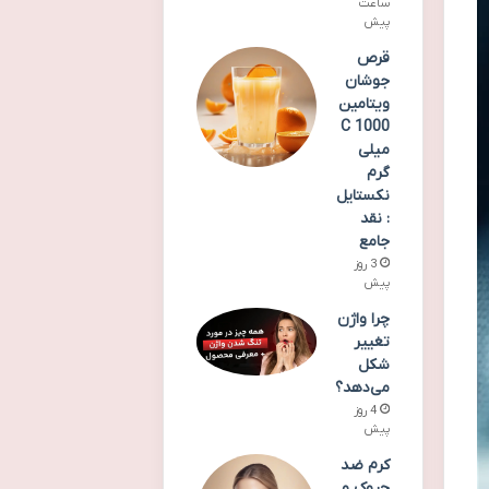
ساعت
پیش
قرص
جوشان
ویتامین
C 1000
میلی
گرم
نکستایل
: نقد
جامع
3 روز
پیش
چرا واژن
تغییر
شکل
می‌دهد؟
4 روز
پیش
کرم ضد
چروک و