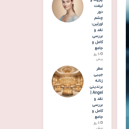
لیفت
دور
چشم
اورلین:
نقد و
بررسی
کامل و
جامع
5 روز
پیش
عطر
جیبی
زنانه
برندینی
Angel |
نقد و
بررسی
کامل و
جامع
5 روز
پیش