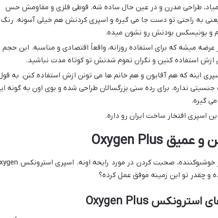
میاد، طراحی مدرن و در عین حال ساده شه. قوطی فلزی و مقاومش حس
 یعنی به راحتی تو دست جا می گیره و اسپری کردنش هم خیلی آسونه. رنگ
رم و یونیسکس بودنش رو نشون میده.
 حجم ۲۰۰ میلی لیتر عرضه میشه که برای استفاده روزانه، واقعاً اقتصادی و مناسبه. این حجم
ی ازش استفاده کنین و نگران تموم شدنش تو کوتاه مدت نباشید.
پری اینه که هم آقایون و هم خانم ها می تونن ازش استفاده کنن. به قول
تی نداره. برای رده سنی بزرگسالان طراحی شده و بوی اون به گونه ای
می گیره.
ین اسپری افتخار ساخت ایران رو داره.
 Oxygen Plus
یکی از مهم ترین بخش های نقد و بررسی هر خوشبوکننده، صحبت کردن در مورد رایحه اونه.
رونکس Oxygen Plus