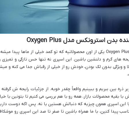
دن استرونکس مدل Oxygen Plus
اسپری خوشبو کننده بدن استرونکس مدل Oxygen Plus یکی از اون محصولاتیه که تو کمد خیلی از ماها پیدا میشه
حه های گرم و دلنشین باشین. این اسپری نه تنها حس تازگی و تمیزی ر
الا و ویژگی بدون لک بودن، خودش رو از خیلی از رقباش جدا می کنه و میش
.
 مقاله، می خوایم Oxygen Plus رو زیر ذره بین ببریم و ببینیم واقعاً چقدر خوبه. از جزئیات رایحه ش گرفته 
با بقیه محصولات بازار، همه رو با هم بررسی می کنیم تا بتونین با خیا
یا این اسپری همون چیزیه که دنبالش هستین یا نه. پس اگه دوست داری
اسب پیدا کنین، با ما همراه باشین تا صفر تا صد این اسپری رو موشکاف