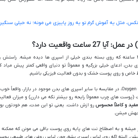
 و دلنشین Oxygen Plus استرونکس، مثل یه آغوش گرم تو یه روز پاییزی می مونه؛ نه خیلی سنگی
خب، رسیدیم به بخش جذاب ماندگاری ۲۷ ساعته که روی بسته بندی خیلی از اسپری ها دیده میشه. راستش 
یه اسپری بدن، ادعای خیلی بزرگیه و معمولاً تو دنیای واقعی کمتر پیش میاد ک
ایط خاص و روی پوست خشک و بدون فعالیت فیزیکی باشیم.
تجربه نشون میده که ماندگاری واقعی Oxygen Plus، در مقایسه با سایر اسپری های بدن موجود در بازار، واقعاً خوب
 (پوست های چرب معمولاً رایحه رو بیشتر نگه می دارن) و میزان فعالی
رو ازش داشت. یعنی تو این مدت، هم خودتون بو
وجهش میشن.
 میشه و به اصطلاح نت های پایه روی پوست باقی می مونن که ممکنه ت
 بشن. البته اگه روی لباس اسپری بشه، چون لباس روغن های طبیعی پوس