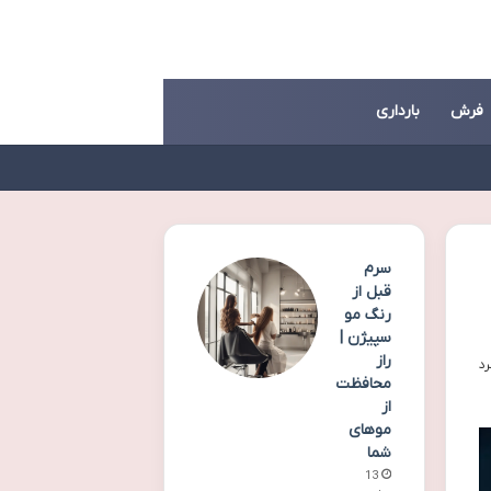
فرش
بارداری
سرم
قبل از
رنگ مو
سپیژن |
راز
محافظت
از
موهای
شما
13