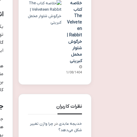
خلاصه
کتاب
ان
The
Velvete
en
تو
Rabbit |
خرگوش
گا
شلوار
ای
مخمل
کبریتی
هم
01/08/1404
مق
بر
کا
جز
نظرات کاربران
جز
خدیجه عابدی
در
چرا واژن تغییر
ها
شکل می‌دهد؟
په