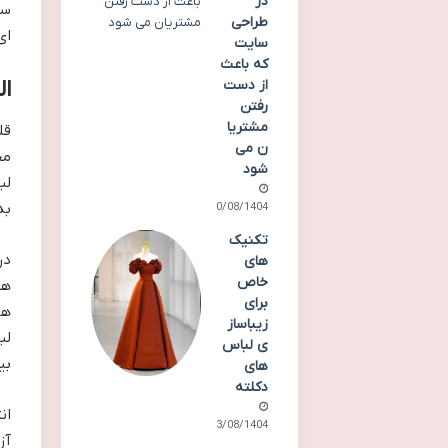
در
سا
طراحی
ای
سایت
که باعث
ال
از دست
رفتن
مشتریا
قل
ن می
مخ
شود
لب
بد
20/08/1404
تکنیک
های
خاص
برای
ها
زیباساز
لب
ی لباس
بی
های
دکلته
ان
23/08/1404
آز