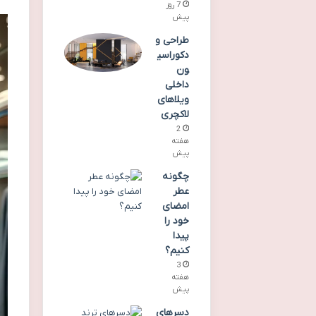
7 روز
پیش
طراحی و
دکوراسی
ون
داخلی
ویلاهای
لاکچری
2
هفته
پیش
چگونه
عطر
امضای
خود را
پیدا
کنیم؟
3
هفته
پیش
دسرهای