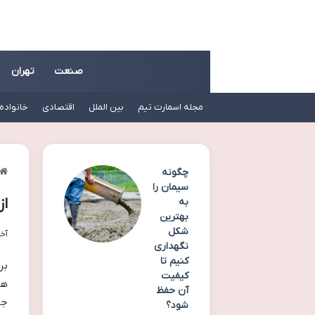
صنعت
تهران
مجله اسمارت تیم
بین الملل
اقتصادی
خانواده
چگونه
سیمان را
از
به
بهترین
شکل
آخری
نگهداری
کنیم تا
بر
کیفیت
ها
آن حفظ
جد
شود؟