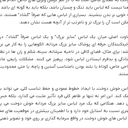
خت به معنای لباسی است که با در نظر گرفتن ویژگی های خاص اندام های 
نا نیست که لباس باید تنگ و چسبان باشد، بلکه باید به گونه ای باشد ک
 خوبی بر بدن بنشیند. بسیاری از لباس هایی که صرفاً “گشاد” هستند، نه 
کن است آن را بزرگ تر و نامرتب تر از آنچه هست نشان دهند.
اوت اصلی میان یک لباس “سایز بزرگ” و یک لباس صرفاً “گشاد”، د
لیدکنندگان حرفه ای پوشاک سایز بزرگ مردانه، الگوهایی را به کار می بر
شد؛ برای مثال، فضای کافی در ناحیه سرشانه، سینه، شکم و ران ها در نظر
تادگی و بدفرم ایستادن لباس شود، پرهیز می کنند. مشکلات رایجی ما
احی خاص، کوتاه یا بلند بودن نامتناسب آستین و پاچه، یا حتی محدودیت
تند.
اس خوش دوخت، با ایجاد خطوط عمودی و حفظ تناسب کلی، می تواند به
ک کند. این امر نه تنها بر ظاهر کلی فرد تأثیر مثبت می گذارد، بلکه حس
 دهد. هنگامی که یک مرد لباس سایز بزرگ مردانه خوش دوخت می پو
تری نسبت به استایل خود دارد و با اطمینان بیشتری در موقعیت های مخت
 لباس های خوش دوخت، در واقع سرمایه گذاری بر روی خود و تصویر ذهنی م