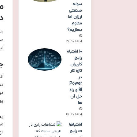
سوله
م
صنعتی
د
ارزان اما
مقاوم
بسازیم؟
شن
صح
02/09/1404
ای
۱۰ اشتباه
رایج
ج
کاربران
تازه کار
ان
در
Power
تن
BI و راه
در
حل آن
پو
ها
20/08/1404
پر
مه
اشتباها
ت رایج
تو