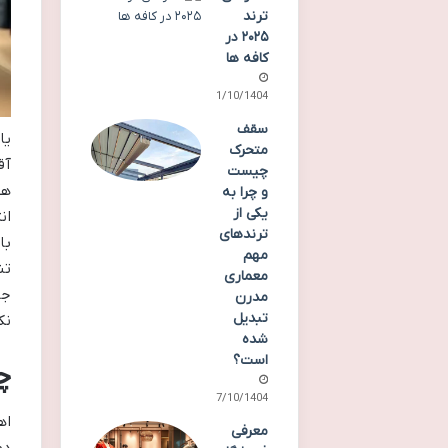
ترند
۲۰۲۵ در
کافه ها
21/10/1404
سقف
یا
متحرک
آق
چیست
هس
و چرا به
یکی از
ان
ترندهای
با
مهم
تن
معماری
جا
مدرن
تبدیل
نک
شده
است؟
چ
17/10/1404
اه
معرفی