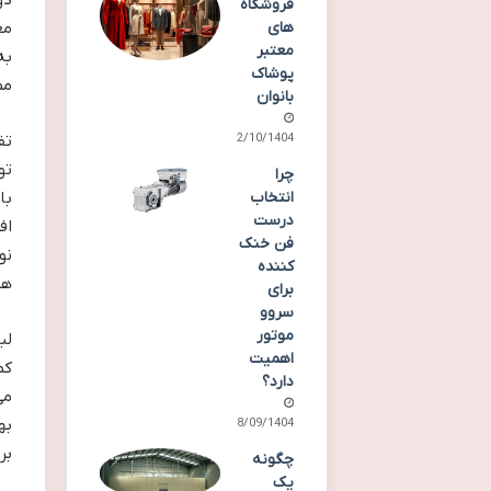
دو
فروشگاه‌
های
مع
معتبر
به
پوشاک
مم
بانوان
12/10/1404
تف
تو
چرا
انتخاب
با
درست
اف
فن خنک
نو
کننده
هس
برای
سروو
موتور
لب
اهمیت
کم
دارد؟
می
به
08/09/1404
بر
چگونه
یک